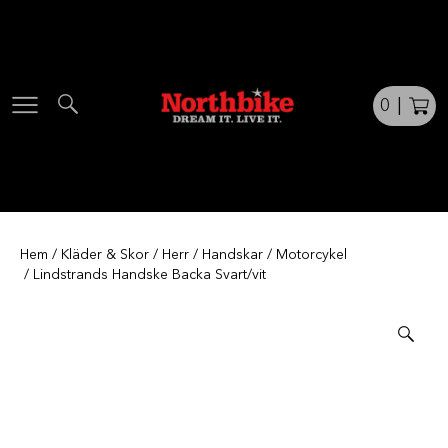
Skip
to
content
0
|
Hem
/
Kläder & Skor
/
Herr
/
Handskar
/
Motorcykel
/ Lindstrands Handske Backa Svart/vit