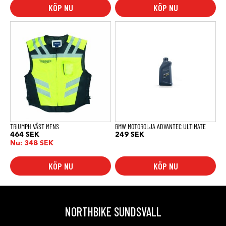
KÖP NU
KÖP NU
Den
här
produkten
har
flera
varianter.
De
olika
alternativen
kan
väljas
på
produktsidan
TRIUMPH VÄST MFNS
BMW MOTOROLJA ADVANTEC ULTIMATE
464
SEK
249
SEK
Nu:
348
SEK
KÖP NU
KÖP NU
NORTHBIKE SUNDSVALL