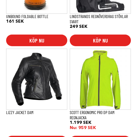
väljas
på
produktsidan
UNBOUND FOLDABLE BOTTLE
LINDSTRANDS REGNÖVERDRAG STÖVLAR
SVART
161
SEK
249
SEK
KÖP NU
KÖP NU
Den
här
produkten
har
flera
varianter.
De
olika
alternativen
kan
väljas
på
produktsidan
LIZZY JACKET DAM
SCOTT ERGONOMIC PRO DP DAM
REGNJACKA
1.199
SEK
Nu:
959
SEK