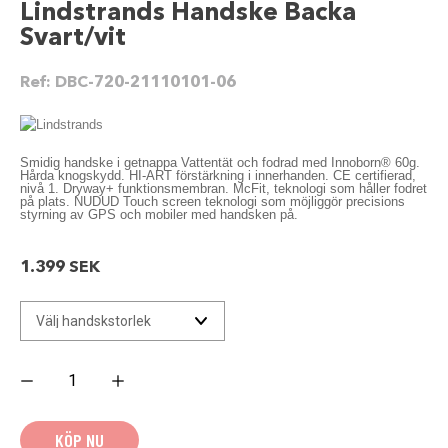
Lindstrands Handske Backa
Svart/vit
Ref:
DBC-720-21110101-06
Smidig handske i getnappa Vattentät och fodrad med Innoborn® 60g.
Hårda knogskydd. HI-ART förstärkning i innerhanden. CE certifierad,
nivå 1. Dryway+ funktionsmembran. McFit, teknologi som håller fodret
på plats. NUDUD Touch screen teknologi som möjliggör precisions
styrning av GPS och mobiler med handsken på.
1.399
SEK
Lindstrands
Handske
Backa
Svart/vit
mängd
KÖP NU