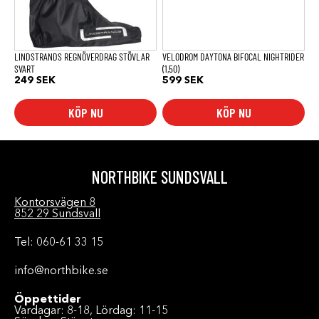
alternativen
kan
väljas
på
produktsidan
LINDSTRANDS REGNÖVERDRAG STÖVLAR
VELODROM DAYTONA BIFOCAL NIGHTRIDER
SVART
(1,50)
249
SEK
599
SEK
KÖP NU
KÖP NU
NORTHBIKE SUNDSVALL
Kontorsvägen 8
852 29 Sundsvall
Tel: 060-61 33 15
info@northbike.se
Öppettider
Vardagar: 8-18, Lördag: 11-15