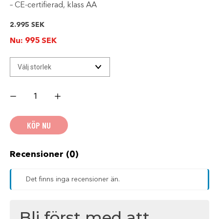
– CE-certifierad, klass AA
2.995
SEK
Nu:
995
SEK
Lindstrands
Textiljacka
Fergus
Grafit
HIGH
KÖP NU
SEASON
SALE
mängd
Recensioner (0)
Det finns inga recensioner än.
Bli först med att