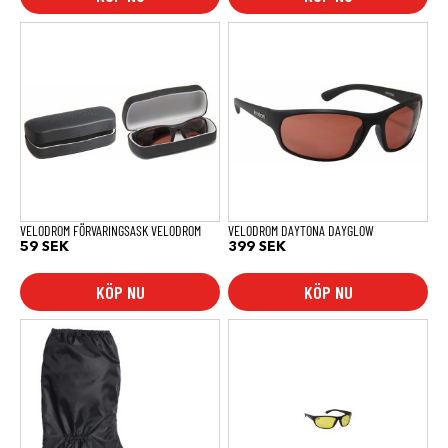
VELODROM FÖRVARINGSASK VELODROM
VELODROM DAYTONA DAYGLOW
59
SEK
399
SEK
KÖP NU
KÖP NU
Den
här
produkten
har
flera
varianter.
De
olika