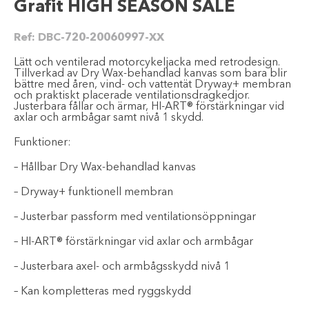
Grafit HIGH SEASON SALE
Ref:
DBC-720-20060997-XX
Lätt och ventilerad motorcykeljacka med retrodesign.
Tillverkad av Dry Wax-behandlad kanvas som bara blir
bättre med åren, vind- och vattentät Dryway+ membran
och praktiskt placerade ventilationsdragkedjor.
Justerbara fållar och ärmar, HI-ART® förstärkningar vid
axlar och armbågar samt nivå 1 skydd.
Funktioner:
– Hållbar Dry Wax-behandlad kanvas
– Dryway+ funktionell membran
– Justerbar passform med ventilationsöppningar
– HI-ART® förstärkningar vid axlar och armbågar
– Justerbara axel- och armbågsskydd nivå 1
– Kan kompletteras med ryggskydd