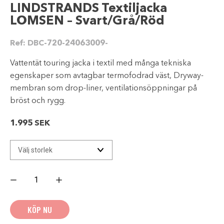
LINDSTRANDS Textiljacka
LOMSEN – Svart/Grå/Röd
Ref:
DBC-720-24063009-
Vattentät touring jacka i textil med många tekniska
egenskaper som avtagbar termofodrad väst, Dryway-
membran som drop-liner, ventilationsöppningar på
bröst och rygg.
1.995
SEK
LINDSTRANDS
Textiljacka
LOMSEN
-
Svart/Grå/Röd
KÖP NU
mängd