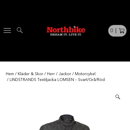
Skip
to
content
0
|
Hem
/
Kläder & Skor
/
Herr
/
Jackor
/
Motorcykel
/ LINDSTRANDS Textiljacka LOMSEN – Svart/Grå/Röd