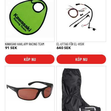
KAWASAKI HAKLAPP RACING TEAM
EL-UTTAG FÖR EL-VISIR
91
SEK
640
SEK
KÖP NU
KÖP NU
Den
här
produkten
har
flera
varianter.
De
olika
alternativen
kan
väljas