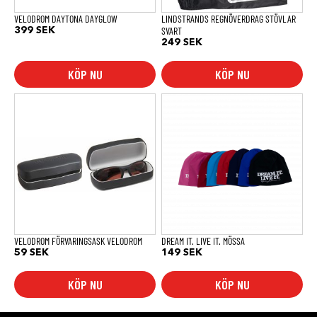
på
produktsidan
VELODROM DAYTONA DAYGLOW
LINDSTRANDS REGNÖVERDRAG STÖVLAR
SVART
399
SEK
249
SEK
KÖP NU
KÖP NU
Den
här
produkten
har
flera
varianter.
De
olika
alternativen
kan
väljas
på
produktsidan
VELODROM FÖRVARINGSASK VELODROM
DREAM IT. LIVE IT. MÖSSA
59
SEK
149
SEK
KÖP NU
KÖP NU