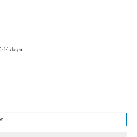
5-14 dagar.
än.