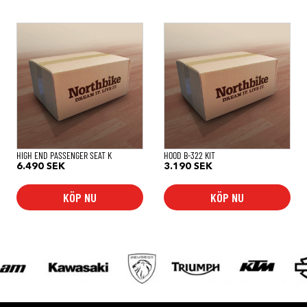
HIGH END PASSENGER SEAT K
HOOD B-322 KIT
6.490
SEK
3.190
SEK
KÖP NU
KÖP NU