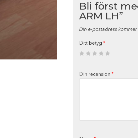
Bli först m
ARM LH”
Din e-postadress kommer i
Ditt betyg
*
Din recension
*