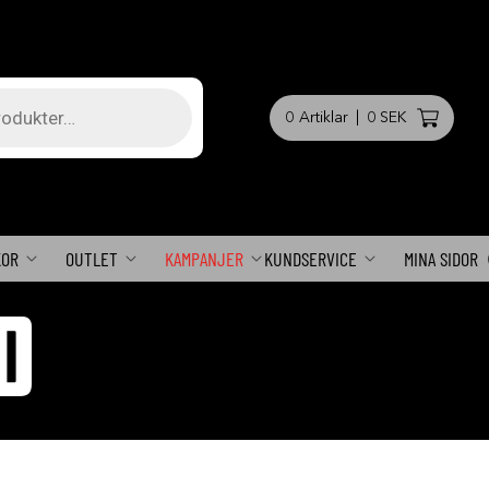
0
Artiklar
|
0 SEK
KOR
OUTLET
KAMPANJER
KUNDSERVICE
MINA SIDOR
D