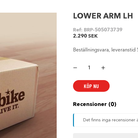
LOWER ARM LH
Ref:
BRP-505073739
2.290
SEK
Beställningsvara, leveranstid 
LOWER
ARM
LH
mängd
KÖP NU
Recensioner (0)
Det finns inga recensioner 