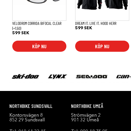
olika
alternativen
kan
väljas
på
VELODROM CORRIDA BIFOCAL CLEAR
DREAM IT. LIVE IT. HOOD HERR
produktsidan
(+1,50)
599
SEK
599
SEK
KÖP NU
KÖP NU
NORTHBIKE SUNDSVALL
NORTHBIKE UMEÅ
Kontorsvägen 8
Strömvägen 2
852 29 Sundsvall
901 32 Umeå