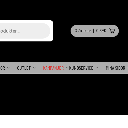
0
Artiklar
|
0 SEK
KOR
OUTLET
KAMPANJER
KUNDSERVICE
MINA SIDOR