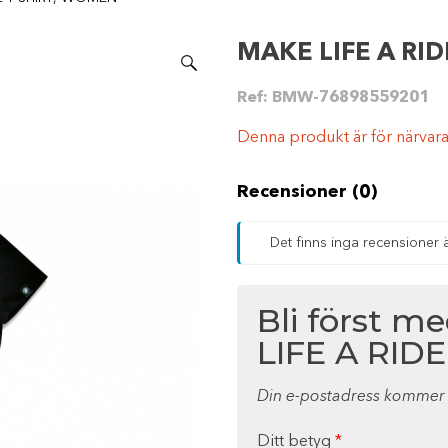
MAKE LIFE A RI
Ref:
BMW-76898559201
Denna produkt är för närvarand
Recensioner (0)
Det finns inga recensioner 
Bli först m
LIFE A RID
Din e-postadress kommer i
Ditt betyg
*