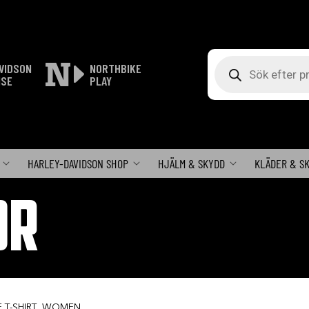
Produktsökning
VIDSON
NORTHBIKE
ISE
PLAY
HARLEY-DAVIDSON SHOP
HJÄLM & SKYDD
KLÄDER & S
OR
E T-SHIRT, WOMEN