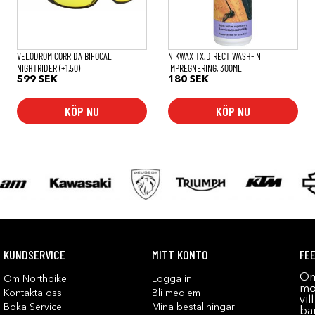
VELODROM CORRIDA BIFOCAL
NIKWAX TX.DIRECT WASH-IN
NIGHTRIDER (+1,50)
IMPREGNERING, 300ML
599
SEK
180
SEK
KÖP NU
KÖP NU
KUNDSERVICE
MITT KONTO
FE
Om
Om Northbike
Logga in
mot
Kontakta oss
Bli medlem
vil
Boka Service
Mina beställningar
bar