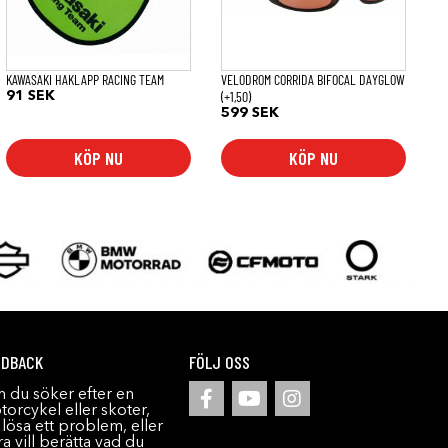
KAWASAKI HAKLAPP RACING TEAM
VELODROM CORRIDA BIFOCAL DAYGLOW
(+1,50)
91
SEK
599
SEK
KÖP NU
KÖP NU
EDBACK
FÖLJ OSS
 du söker efter en
orcykel eller skoter,
l lösa ett problem, eller
a vill berätta vad du