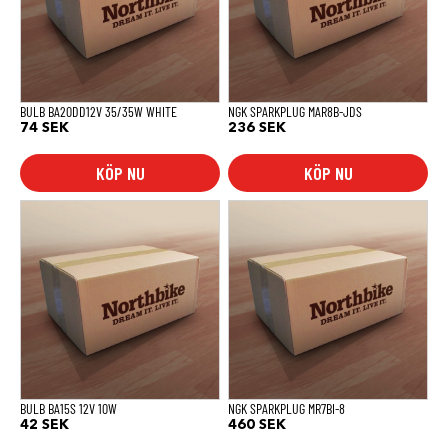
BULB BA20DD12V 35/35W WHITE
NGK SPARKPLUG MAR8B-JDS
74
SEK
236
SEK
KÖP NU
KÖP NU
BULB BA15S 12V 10W
NGK SPARKPLUG MR7BI-8
42
SEK
460
SEK