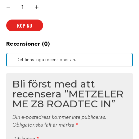
METZELER
ME
Z8
ROADTEC
IN
KÖP NU
mängd
Recensioner (0)
Det finns inga recensioner än.
Bli först med att
recensera ”METZELER
ME Z8 ROADTEC IN”
Din e-postadress kommer inte publiceras.
Obligatoriska fält är märkta
*