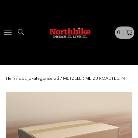
Skip
to
content
0
|
Hem
/
dbc_okategoriserad
/ METZELER ME Z8 ROADTEC IN