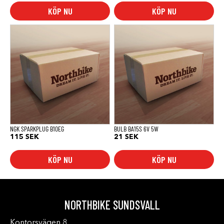
KÖP NU
KÖP NU
NGK SPARKPLUG B10EG
BULB BA15S 6V 5W
115
SEK
21
SEK
KÖP NU
KÖP NU
NORTHBIKE SUNDSVALL
Kontorsvägen 8