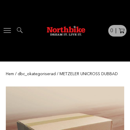
Skip
to
content
0
|
Hem
/
dbc_okategoriserad
/ METZELER UNICROSS DUBBAD