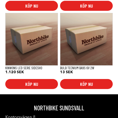
KÖP NU
KÖP NU
KINWONS LED SERIE SIDESHO
BULB TECNIUM BA9S 6V 2W
1.120
SEK
13
SEK
KÖP NU
KÖP NU
NORTHBIKE SUNDSVALL
Kontorsvägen 8