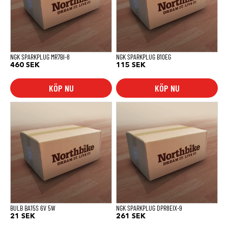
NGK SPARKPLUG MR7BI-8
NGK SPARKPLUG B10EG
460
SEK
115
SEK
KÖP NU
KÖP NU
BULB BA15S 6V 5W
NGK SPARKPLUG DPR8EIX-9
21
SEK
261
SEK