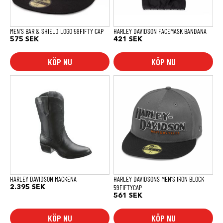
kan
väljas
på
produktsidan
MEN’S BAR & SHIELD LOGO 59FIFTY CAP
HARLEY DAVIDSON FACEMASK BANDANA
575
SEK
421
SEK
KÖP NU
KÖP NU
Den
här
produkten
har
flera
varianter.
De
olika
alternativen
kan
väljas
på
produktsidan
HARLEY DAVIDSON MACKENA
HARLEY DAVIDSONS MEN’S IRON BLOCK
59FIFTYCAP
2.395
SEK
561
SEK
KÖP NU
KÖP NU