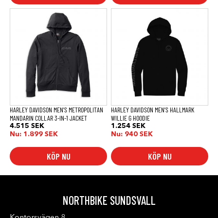
Den
Den
här
här
produkten
produkten
har
har
flera
flera
varianter.
varianter.
De
De
olika
olika
alternativen
alternativen
kan
kan
väljas
väljas
på
på
produktsidan
produktsidan
HARLEY DAVIDSON MEN’S METROPOLITAN
HARLEY DAVIDSON MEN’S HALLMARK
MANDARIN COLLAR 3-IN-1 JACKET
WILLIE G HOODIE
4.515
SEK
1.254
SEK
Nu:
1.899
SEK
Nu:
940
SEK
KÖP NU
KÖP NU
NORTHBIKE SUNDSVALL