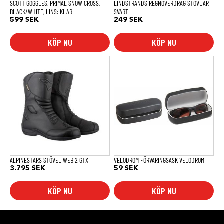
SCOTT GOGGLES, PRIMAL SNOW CROSS,
LINDSTRANDS REGNÖVERDRAG STÖVLAR
BLACK/WHITE, LINS: KLAR
SVART
599
SEK
249
SEK
KÖP NU
KÖP NU
Den
här
produkten
har
flera
varianter.
De
olika
alternativen
kan
väljas
på
produktsidan
ALPINESTARS STÖVEL WEB 2 GTX
VELODROM FÖRVARINGSASK VELODROM
3.795
SEK
59
SEK
KÖP NU
KÖP NU