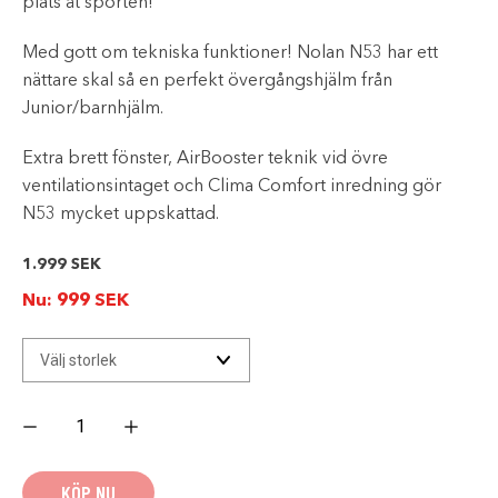
plats åt sporten!
Med gott om tekniska funktioner! Nolan N53 har ett
nättare skal så en perfekt övergångshjälm från
Junior/barnhjälm.
Extra brett fönster, AirBooster teknik vid övre
ventilationsintaget och Clima Comfort inredning gör
N53 mycket uppskattad.
1.999
SEK
Nu:
999
SEK
Nolan
N53
Smart
Mattsvart
mängd
KÖP NU