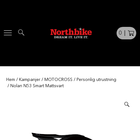
Skip
to
content
0
|
Hem
/
Kampanjer
/
MOTOCROSS
/
Personlig utrustning
/ Nolan N53 Smart Mattsvart