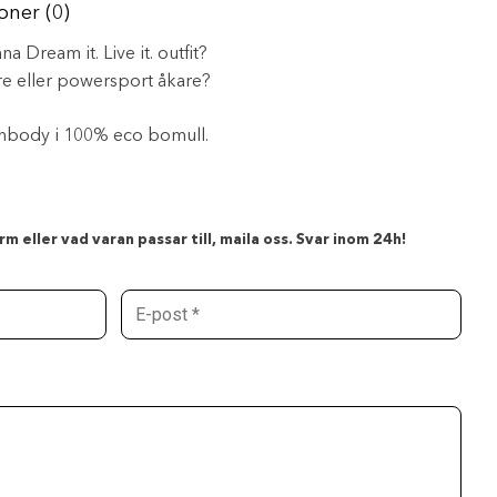
oner (0)
nna Dream it. Live it. outfit?
re eller powersport åkare?
nbody i 100% eco bomull.
m eller vad varan passar till, maila oss. Svar inom 24h!