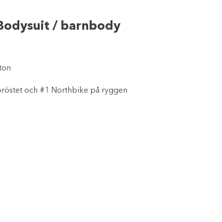
Bodysuit / barnbody
ton
 bröstet och #1 Northbike på ryggen