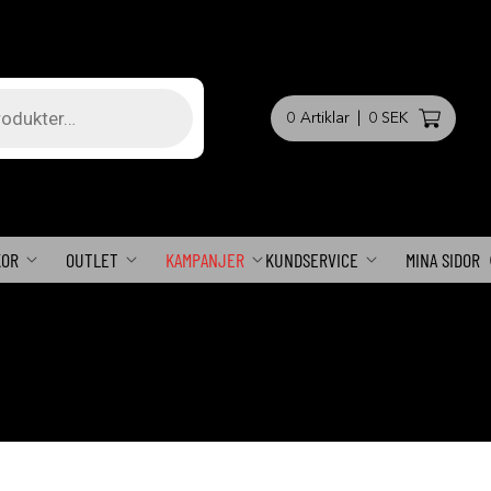
0
Artiklar
|
0 SEK
KOR
OUTLET
KAMPANJER
KUNDSERVICE
MINA SIDOR