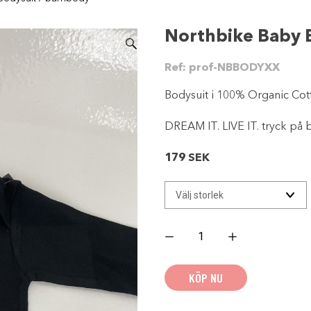
Northbike Baby 
Ref:
prof-NBBODYXX
Bodysuit i 100% Organic Cot
DREAM IT. LIVE IT. tryck på
179
SEK
Northbike
Baby
Bodysuit
/
barnbody
KÖP NU
mängd