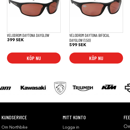
VELODROM DAYTONA DAYGLOW
VELODROM DAYTONA BIFOCAL
DAYGLOW (1,50)
399
SEK
599
SEK
KÖP NU
KÖP NU
KUNDSERVICE
MITT KONTO
FE
Om
Om Northbike
Logga in