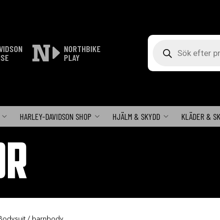
Produktsökning
VIDSON
NORTHBIKE
ISE
PLAY
HARLEY-DAVIDSON SHOP
HJÄLM & SKYDD
KLÄDER & S
OR
Bodysuit / barnbody