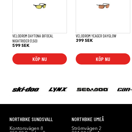
VELODROM DAYTONA BIFOCAL
VELODROM YEAGER DAYGLOW
NIGHTRIDER (1,50)
399
SEK
599
SEK
KÖP NU
KÖP NU
NORTHBIKE SUNDSVALL
NORTHBIKE UMEÅ
Kontorsvägen 8
Strömvägen 2