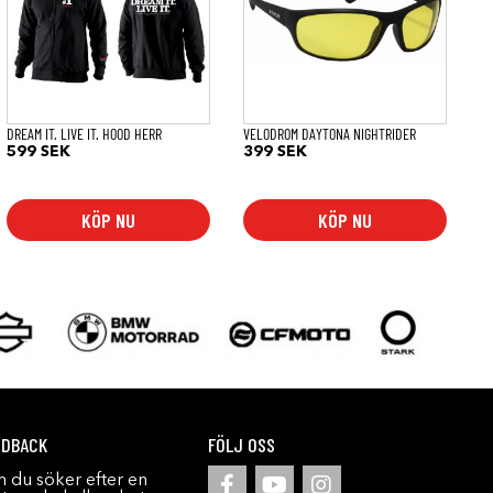
varianter.
De
olika
alternativen
kan
väljas
på
DREAM IT. LIVE IT. HOOD HERR
VELODROM DAYTONA NIGHTRIDER
produktsidan
599
SEK
399
SEK
KÖP NU
KÖP NU
EDBACK
FÖLJ OSS
 du söker efter en