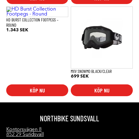
HD BURST COLLECTION FOOTPEGS –
ROUND
1.343
SEK
MXV SNOWMO BLACK/CLEAR
699
SEK
KÖP NU
KÖP NU
NORTHBIKE SUNDSVALL
Kontorsvägen 8
852 29 Sundsvall