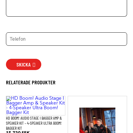
SKICKA
RELATERADE PRODUKTER
Den
här
produkten
har
flera
HD BOOM! AUDIO STAGE I BAGGER AMP &
varianter.
SPEAKER KIT – 4-SPEAKER ULTRA BOOM!
De
BAGGER KIT
olika