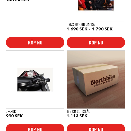
15.720
SEK
alternativen
kan
väljas
på
produktsidan
LYNX HYBRID JACKA
Prisinterv
1.690
SEK
–
1.790
SEK
1.690 SE
till
KÖP NU
KÖP NU
1.790 SE
J-KROK
168 CM SLITSTÅL
990
SEK
1.113
SEK
KÖP NU
KÖP NU