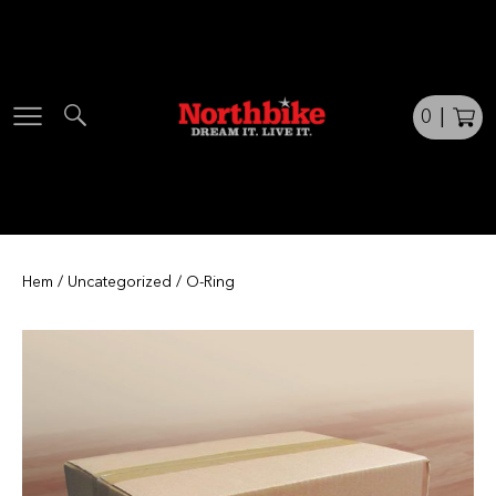
Skip
to
content
0
|
Hem
/
Uncategorized
/ O-Ring