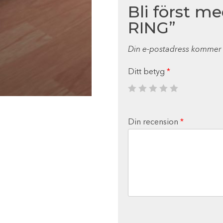
Bli först m
RING”
Din e-postadress kommer i
Ditt betyg
*
Din recension
*