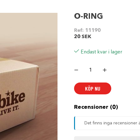
O-RING
Ref:
11190
20
SEK
Endast kvar i lager
O-
RING
mängd
KÖP NU
Recensioner (0)
Det finns inga recensioner 