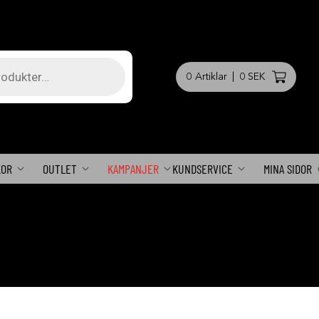
0
Artiklar
|
0 SEK
KOR
OUTLET
KAMPANJER
KUNDSERVICE
MINA SIDOR