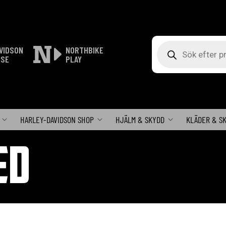
Produktsökning
VIDSON
NORTHBIKE
ISE
PLAY
HARLEY-DAVIDSON SHOP
HJÄLM & SKYDD
KLÄDER & S
ED