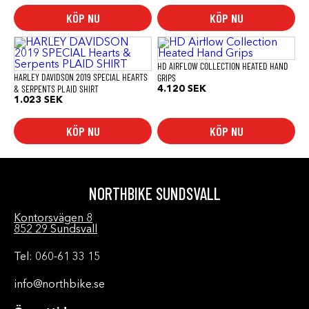
KÖP NU
KÖP NU
Den
här
produkten
HD AIRFLOW COLLECTION HEATED HAND
har
HARLEY DAVIDSON 2019 SPECIAL HEARTS
GRIPS
flera
& SERPENTS PLAID SHIRT
4.120
SEK
varianter.
1.023
SEK
De
olika
KÖP NU
KÖP NU
alternativen
kan
väljas
på
produktsidan
NORTHBIKE SUNDSVALL
Kontorsvägen 8
852 29 Sundsvall
Tel: 060-61 33 15
info@northbike.se