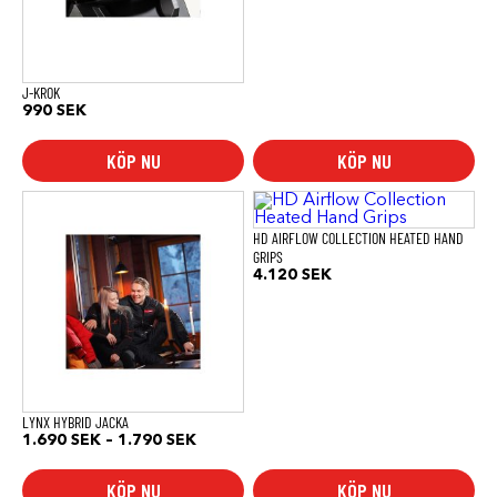
J-KROK
990
SEK
KÖP NU
KÖP NU
Den
här
produkten
HD AIRFLOW COLLECTION HEATED HAND
har
GRIPS
flera
4.120
SEK
varianter.
De
olika
alternativen
kan
väljas
på
produktsidan
LYNX HYBRID JACKA
Prisintervall:
1.690
SEK
–
1.790
SEK
1.690 SEK
till
KÖP NU
KÖP NU
1.790 SEK