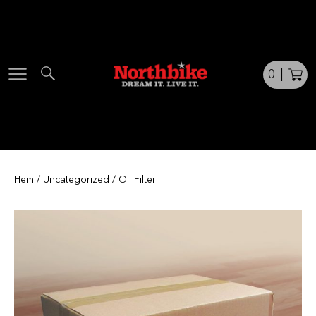
Skip
to
content
0
|
Hem
/
Uncategorized
/ Oil Filter