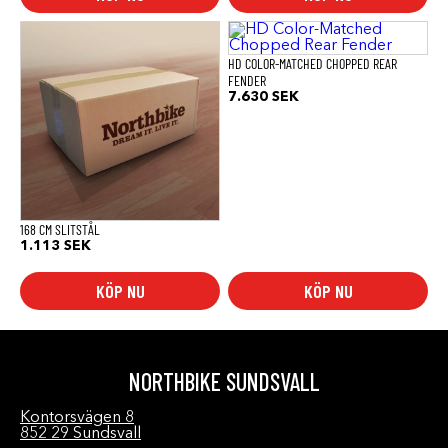
HD COLOR-MATCHED CHOPPED REAR
FENDER
7.630
SEK
168 CM SLITSTÅL
1.113
SEK
KÖP NU
KÖP NU
NORTHBIKE SUNDSVALL
Kontorsvägen 8
852 29 Sundsvall