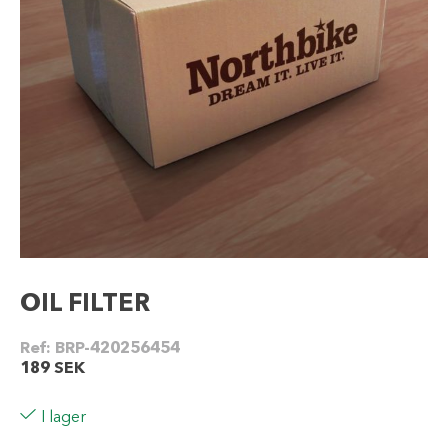
OIL FILTER
Ref:
BRP-420256454
189
SEK
I lager