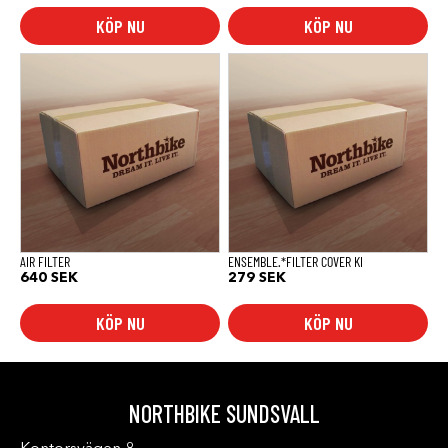
KÖP NU
KÖP NU
AIR FILTER
ENSEMBLE.*FILTER COVER KI
640
SEK
279
SEK
KÖP NU
KÖP NU
NORTHBIKE SUNDSVALL