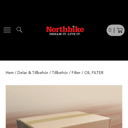
Skip
to
content
0
|
Hem
/
Delar & Tillbehör
/
Tillbehör
/
Filter
/ OIL FILTER