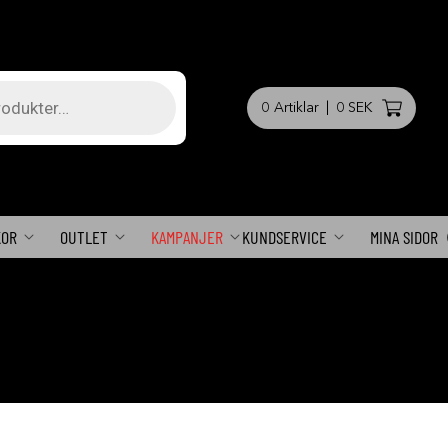
0
Artiklar
|
0 SEK
KOR
OUTLET
KAMPANJER
KUNDSERVICE
MINA SIDOR