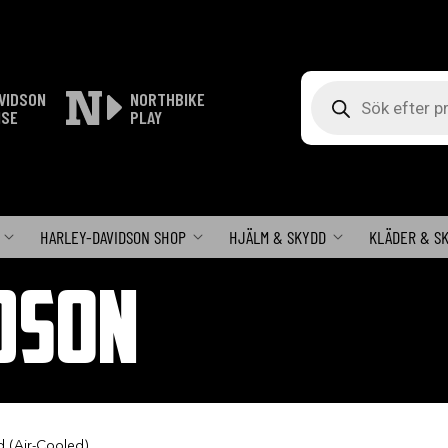
Produktsökning
VIDSON
NORTHBIKE
ISE
PLAY
HARLEY-DAVIDSON SHOP
HJÄLM & SKYDD
KLÄDER & S
DSON
 (Air-Cooled)