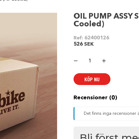
OIL PUMP ASSY S
Cooled)
Ref:
62400126
526
SEK
OIL
PUMP
ASSY
SUB-
CMPNT,FEED
KÖP NU
|
feed
(Air-
Cooled)
mängd
Recensioner (0)
Det finns inga recensioner 
Bli först m