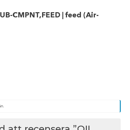
UB-CMPNT,FEED | feed (Air-
än.
ed att recensera ”OIL