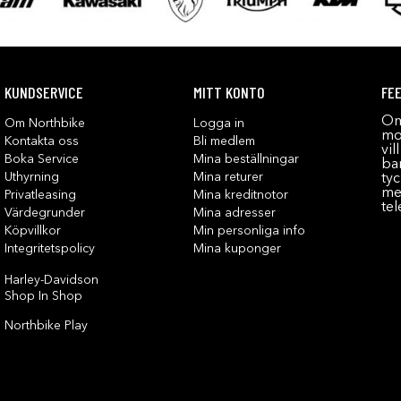
KUNDSERVICE
MITT KONTO
FE
Om
Om Northbike
Logga in
mot
Kontakta oss
Bli medlem
vil
Boka Service
Mina beställningar
bar
Uthyrning
Mina returer
tyc
me
Privatleasing
Mina kreditnotor
tel
Värdegrunder
Mina adresser
Köpvillkor
Min personliga info
Integritetspolicy
Mina kuponger
Harley-Davidson
Shop In Shop
Northbike Play