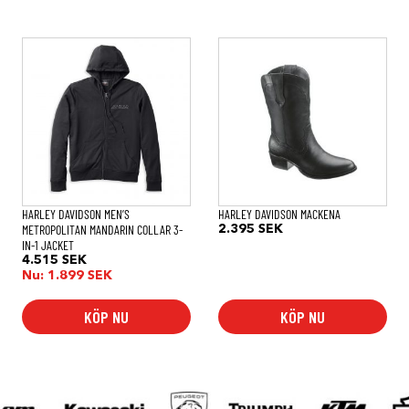
Den
Den
här
här
produkten
produkten
har
har
flera
flera
varianter.
varianter.
De
De
olika
olika
alternativen
alternativen
kan
kan
väljas
väljas
på
på
HARLEY DAVIDSON MEN’S
HARLEY DAVIDSON MACKENA
produktsidan
produktsidan
METROPOLITAN MANDARIN COLLAR 3-
2.395
SEK
IN-1 JACKET
4.515
SEK
Nu:
1.899
SEK
KÖP NU
KÖP NU