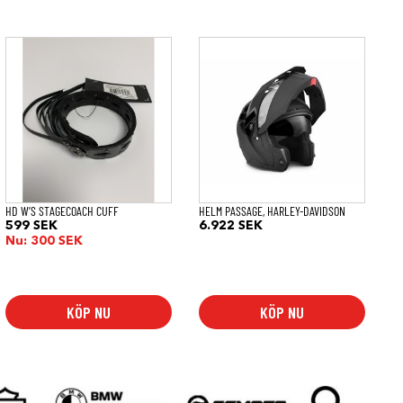
Den
här
produkten
har
flera
varianter.
De
olika
alternativen
kan
väljas
på
HD W’S STAGECOACH CUFF
HELM PASSAGE, HARLEY-DAVIDSON
produktsidan
599
SEK
6.922
SEK
Nu:
300
SEK
KÖP NU
KÖP NU