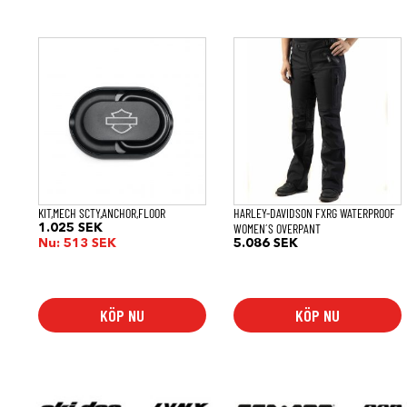
Den
här
produkten
har
flera
varianter.
De
olika
alternativen
kan
väljas
på
KIT,MECH SCTY,ANCHOR,FLOOR
HARLEY-DAVIDSON FXRG WATERPROOF
produktsidan
WOMEN´S OVERPANT
1.025
SEK
Nu:
513
SEK
5.086
SEK
KÖP NU
KÖP NU