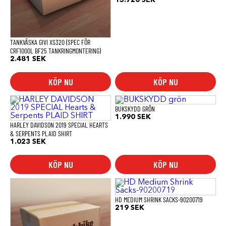
15.720
SEK
TANKVÄSKA GIVI XS320 (SPEC FÖR
CRF1000L BF25 TANKRINGMONTERING)
2.481
SEK
KÖP NU
KÖP NU
Den
här
BUKSKYDD GRÖN
produkten
1.990
SEK
har
HARLEY DAVIDSON 2019 SPECIAL HEARTS
flera
& SERPENTS PLAID SHIRT
varianter.
1.023
SEK
De
olika
KÖP NU
KÖP NU
alternativen
kan
väljas
på
produktsidan
HD MEDIUM SHRINK SACKS-90200719
219
SEK