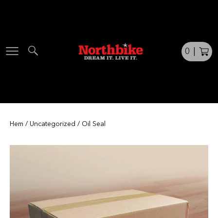
Skip
to
content
0
|
Hem
/
Uncategorized
/ Oil Seal