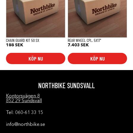
CHAIN GUARD KIT 50 SX
REAR WHEEL CPL. 5X17”
188
SEK
7.403
SEK
KÖP NU
KÖP NU
NORTHBIKE SUNDSVALL
Kontorsvägen 8
852 29 Sundsvall
Tel: 060-61 33 15
info@northbike.se