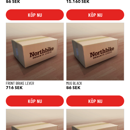
86
SEK
15.160
SEK
KÖP NU
KÖP NU
FRONT BRAKE LEVER
MUG BLACK
716
SEK
86
SEK
KÖP NU
KÖP NU