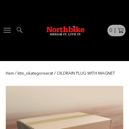
Skip
to
content
0
|
Hem
/
ktm_okategoriserat
/ OILDRAIN PLUG WITH MAGNET