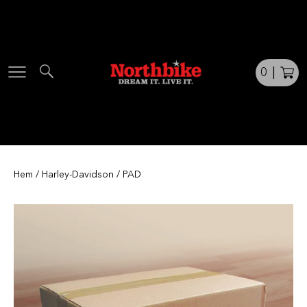
Skip
to
content
0
|
Hem
/
Harley-Davidson
/ PAD