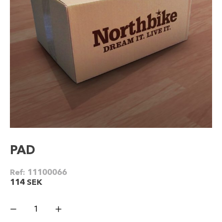
PAD
Ref:
11100066
114
SEK
PAD
mängd