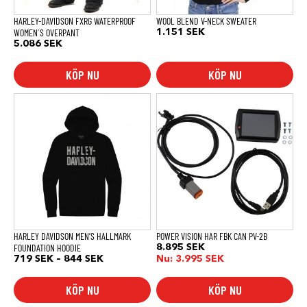
på
på
produktsidan
produktsidan
HARLEY-DAVIDSON FXRG WATERPROOF
WOOL BLEND V-NECK SWEATER
WOMEN´S OVERPANT
1.151
SEK
5.086
SEK
KÖP NU
KÖP NU
Den
här
produkten
har
flera
varianter.
De
olika
alternativen
kan
väljas
på
produktsidan
HARLEY DAVIDSON MEN’S HALLMARK
POWER VISION HAR FBK CAN PV-2B
FOUNDATION HOODIE
8.895
SEK
Prisintervall:
719
SEK
–
844
SEK
Nu:
3.995
SEK
719 SEK
till
KÖP NU
KÖP NU
844 SEK