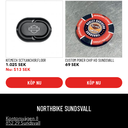
KIT,MECH SCTY,ANCHOR,FLOOR
CUSTOM POKER CHIP HD SUNDSVALL
1.025
SEK
69
SEK
Nu:
513
SEK
KÖP NU
KÖP NU
NORTHBIKE SUNDSVALL
Kontorsvägen 8
852 29 Sundsvall