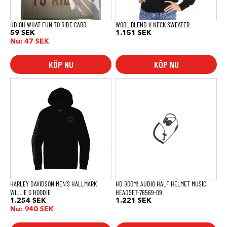
väljas
på
produktsidan
HD OH WHAT FUN TO RIDE CARD
WOOL BLEND V-NECK SWEATER
59
SEK
1.151
SEK
Nu:
47
SEK
KÖP NU
KÖP NU
Den
här
produkten
har
flera
varianter.
De
olika
alternativen
kan
väljas
på
produktsidan
HARLEY DAVIDSON MEN’S HALLMARK
HD BOOM! AUDIO HALF HELMET MUSIC
WILLIE G HOODIE
HEADSET-76569-09
1.254
SEK
1.221
SEK
Nu:
940
SEK