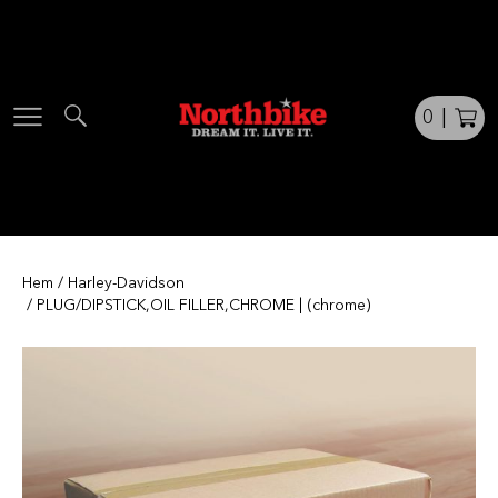
Skip
to
content
0
|
Hem
/
Harley-Davidson
/ PLUG/DIPSTICK,OIL FILLER,CHROME | (chrome)