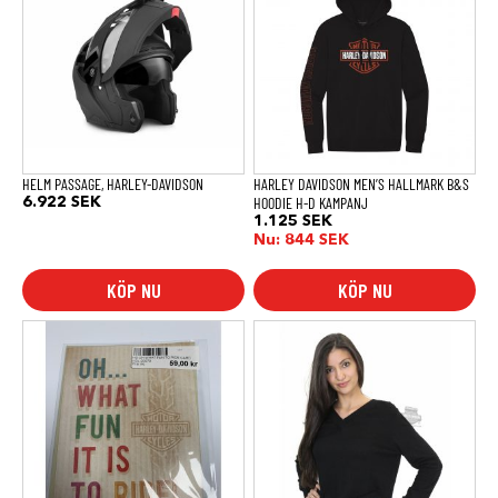
har
har
flera
flera
varianter.
varianter.
De
De
olika
olika
alternativen
alternativen
kan
kan
väljas
väljas
på
på
produktsidan
produktsidan
HELM PASSAGE, HARLEY-DAVIDSON
HARLEY DAVIDSON MEN’S HALLMARK B&S
HOODIE H-D KAMPANJ
6.922
SEK
1.125
SEK
Nu:
844
SEK
KÖP NU
KÖP NU
Den
här
produkten
har
flera
varianter.
De
olika
alternativen
kan