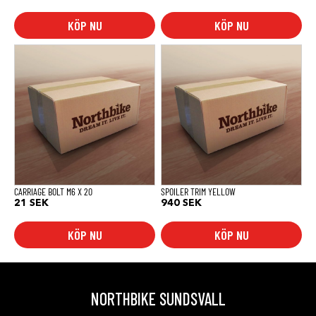
KÖP NU
KÖP NU
CARRIAGE BOLT M6 X 20
SPOILER TRIM YELLOW
21
SEK
940
SEK
KÖP NU
KÖP NU
NORTHBIKE SUNDSVALL