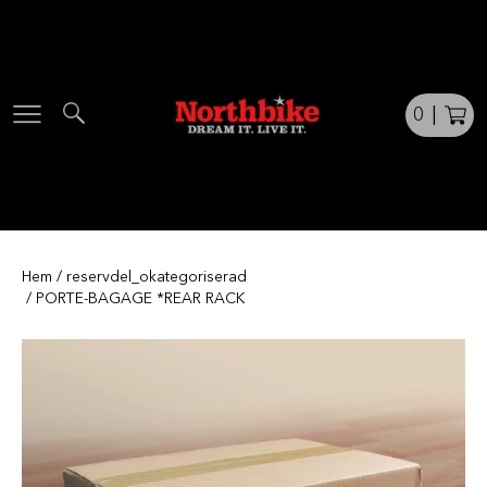
Skip
to
content
0
|
Hem
/
reservdel_okategoriserad
/ PORTE-BAGAGE *REAR RACK