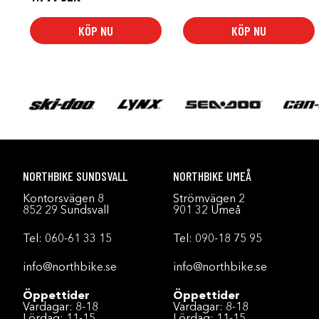
KÖP NU
KÖP NU
NORTHBIKE SUNDSVALL
NORTHBIKE UMEÅ
Kontorsvägen 8
Strömvägen 2
852 29 Sundsvall
901 32 Umeå
Tel:
060-61 33 15
Tel:
090-18 75 95
info@northbike.se
info@northbike.se
Öppettider
Öppettider
Vardagar: 8-18
Vardagar: 8-18