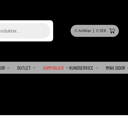
0
Artiklar
|
0 SEK
KOR
OUTLET
KAMPANJER
KUNDSERVICE
MINA SIDOR