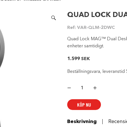
QUAD LOCK DUA
Ref:
VAR-QLM-2DWC
Quad Lock MAG™ Dual Deskto
enheter samtidigt.
1.599
SEK
Beställningsvara, leveranstid 
QUAD
LOCK
DUAL
DESKTOP
WIRELESS
KÖP NU
CHARGER
mängd
Beskrivning
Recensi