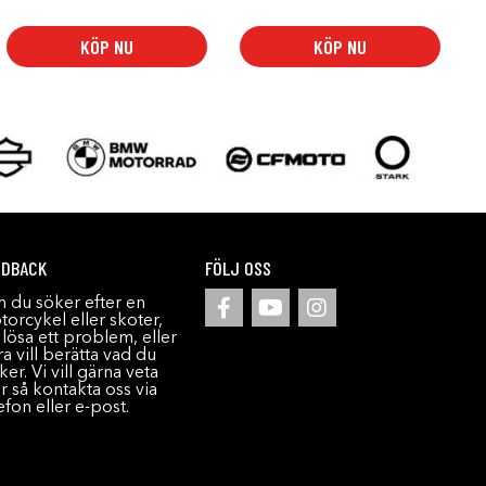
KÖP NU
KÖP NU
EDBACK
FÖLJ OSS
 du söker efter en
orcykel eller skoter,
l lösa ett problem, eller
a vill berätta vad du
ker. Vi vill gärna veta
r så kontakta oss via
efon eller e-post.