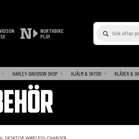
Produktsökning
VIDSON
NORTHBIKE
ISE
PLAY
HARLEY-DAVIDSON SHOP
HJÄLM & SKYDD
KLÄDER & S
BEHÖR
AL DESKTOP WIRELESS CHARGER