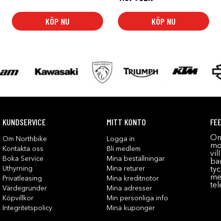
KÖP NU
KÖP NU
KUNDSERVICE
MITT KONTO
FE
Om
Om Northbike
Logga in
mot
Kontakta oss
Bli medlem
vil
Boka Service
Mina beställningar
bar
Uthyrning
Mina returer
tyc
me
Privatleasing
Mina kreditnotor
tel
Värdegrunder
Mina adresser
Köpvillkor
Min personliga info
Integritetspolicy
Mina kuponger