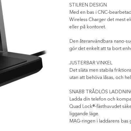
STILREN DESIGN
Med en bas i CNC-bearbetad
Wireless Charger det mest ele
eller på kontoret.
Den återanvändbara nano-sugb
gör det enkelt att ta bort en
JUSTERBAR VINKEL
Det släta men stabila friktion
utan att behöva låsas, och hel
SNABB TRÅDLÖS LADDNIN
Ladda din telefon och kompat
Quad Lock®-fästhuvudet säker
liggande läge.
MAG-ringen i laddarens bas g