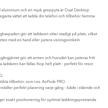
 aluminium och en mjuk greppyta är Dual Desktop
ganta sättet att ladda din telefon och tillbehör hemma
aspaden gör att laddaren sitter stadigt på plats, vilket
heten med en hand eller justera visningsvinkeln.
sgångjärnet gör att armen och huvudet kan justeras fritt
a laddaren kan fällas ihop helt platt – perfekt för resor.
G
ibla tillbehör, som t.ex. AirPods PRO.
ställer perfekt placering varje gång – både i stående och
er exakt positionering för optimal laddningsprestanda.