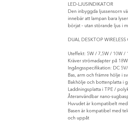
LED-LJUSINDIKATOR
Den inbyggda ljussensorn växl
innebär att lampan bara lyser
börjat – utan störande ljus i 
DUAL DESKTOP WIRELESS
Uteffekt: 5W / 7,5W / 10W /
Kräver strömadapter på 18W 
Ingångsspecifikation: DC 5V
Bas, arm och främre hölje i 
Bakhölje och bottenplatta i g
Laddningsplatta i TPE / pol
Återanvändbar nano-sugbas
Huvudet är kompatibelt me
Basen är kompatibel med tele
och uppåt