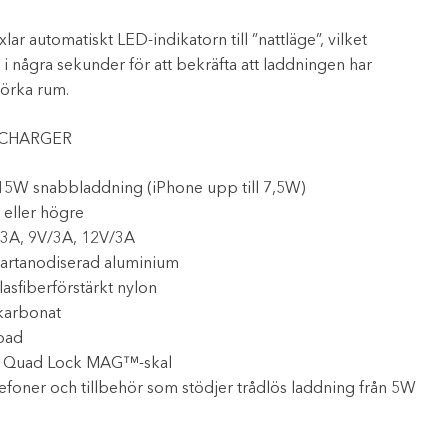
ar automatiskt LED-indikatorn till ”nattläge”, vilket
 i några sekunder för att bekräfta att laddningen har
mörka rum.
 CHARGER
 15W snabbladdning (iPhone upp till 7,5W)
eller högre
/3A, 9V/3A, 12V/3A
svartanodiserad aluminium
lasfiberförstärkt nylon
ykarbonat
pad
d Quad Lock MAG™-skal
foner och tillbehör som stödjer trådlös laddning från 5W