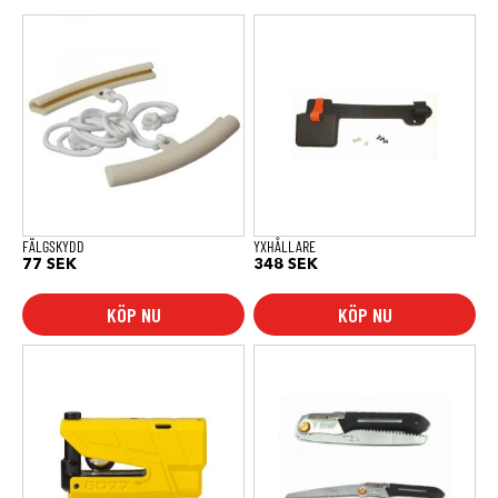
FÄLGSKYDD
YXHÅLLARE
77
SEK
348
SEK
KÖP NU
KÖP NU