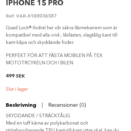
IPHONE 15 PRO
Ref:
VAR-6100036587
Quad Lock®-fodral har vår säkra låsmekanism som är
kompatibel med alla vrid-, låsfästen, slagtålig kant till
kant-kåpa och skyddande foder.
PERFEKT FÖR ATT FÄSTA MOBILEN PÅ TEX
MOTOTRCYKELN OCH I BILEN
499
SEK
Slut i lager
Beskrivning
Recensioner (0)
SKYDDANDE / STRÄCKTÅLIG
Med en tuff kärna av polykarbonat och
stötabsorberande TPU kant-till-kant yttre skal, kan du