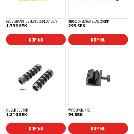
ABUS GRANIT DETECTO X-PLUS 8077
SNO-X GRENSÅG BLAD 210MM
1.799
SEK
299
SEK
KÖP NU
KÖP NU
SILVER CUSTOM
WIRESMÖRJARE
1.310
SEK
94
SEK
KÖP NU
KÖP NU