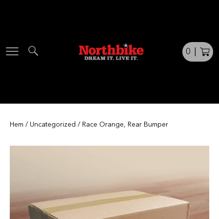
Skip
to
content
0
|
Hem
/
Uncategorized
/ Race Orange, Rear Bumper