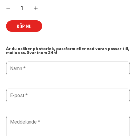
Race
Orange,
Rear
Bumper
mängd
KÖP NU
Är du osäker på storlek, passform eller vad varan passar till,
maila oss. Svar inom 24h!