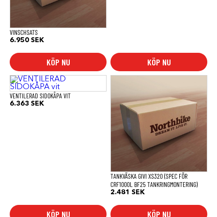
VINSCHSATS
6.950
SEK
KÖP NU
KÖP NU
VENTILERAD SIDOKÅPA VIT
6.363
SEK
TANKVÄSKA GIVI XS320 (SPEC FÖR
CRF1000L BF25 TANKRINGMONTERING)
2.481
SEK
KÖP NU
KÖP NU