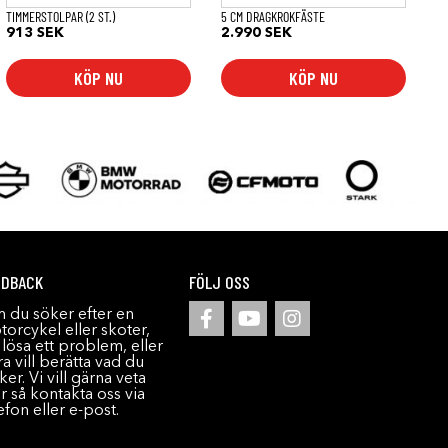
TIMMERSTOLPAR (2 ST.)
5 CM DRAGKROKFÄSTE
913
SEK
2.990
SEK
KÖP NU
KÖP NU
EDBACK
FÖLJ OSS
 du söker efter en
orcykel eller skoter,
l lösa ett problem, eller
a vill berätta vad du
ker. Vi vill gärna veta
r så kontakta oss via
efon eller e-post.