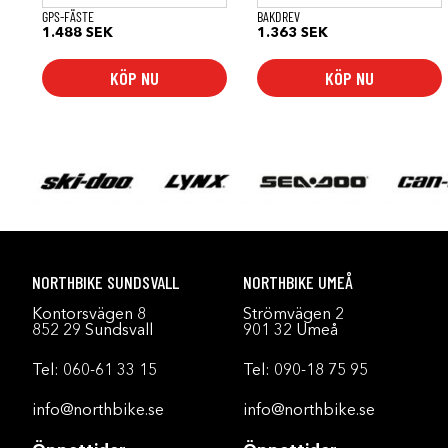
GPS-FÄSTE
BAKDREV
1.488
SEK
1.363
SEK
KÖP NU
KÖP NU
NORTHBIKE SUNDSVALL
NORTHBIKE UMEÅ
Kontorsvägen 8
Strömvägen 2
852 29 Sundsvall
901 32 Umeå
Tel:
060-61 33 15
Tel:
090-18 75 95
info@northbike.se
info@northbike.se