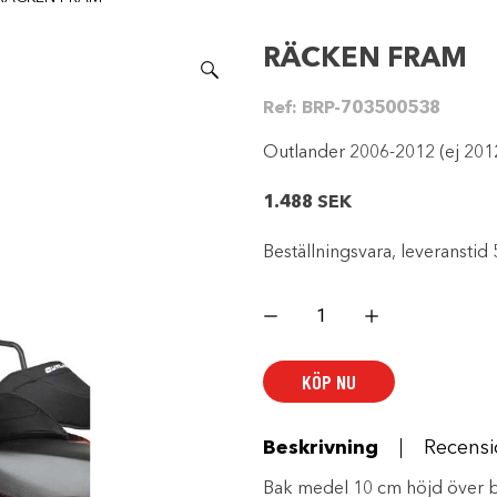
RÄCKEN FRAM
Ref:
BRP-703500538
Outlander 2006-2012 (ej 201
1.488
SEK
Beställningsvara, leveranstid 
RÄCKEN
FRAM
mängd
KÖP NU
Beskrivning
Recensi
Bak medel 10 cm höjd över be