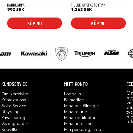
HANDLAMPA
TILLBEHÖRSFÄSTE FRAM
990
SEK
1.363
SEK
KÖP NU
KÖP NU
KUNDSERVICE
MITT KONTO
FE
Om
Om Northbike
Logga in
mot
Kontakta oss
Bli medlem
vil
Boka Service
Mina beställningar
bar
Uthyrning
Mina returer
tyc
me
Privatleasing
Mina kreditnotor
tel
Värdegrunder
Mina adresser
Köpvillkor
Min personliga info