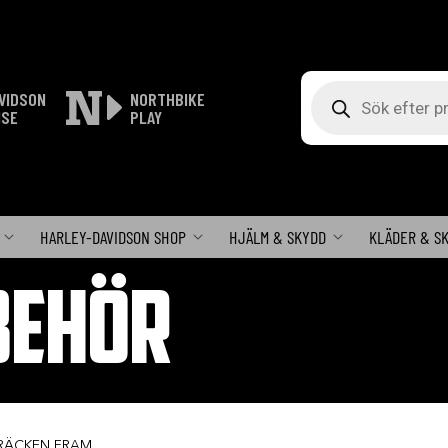
Produktsökning
VIDSON
NORTHBIKE
ISE
PLAY
HARLEY-DAVIDSON SHOP
HJÄLM & SKYDD
KLÄDER & S
BEHÖR
RÄCKEN FRAM