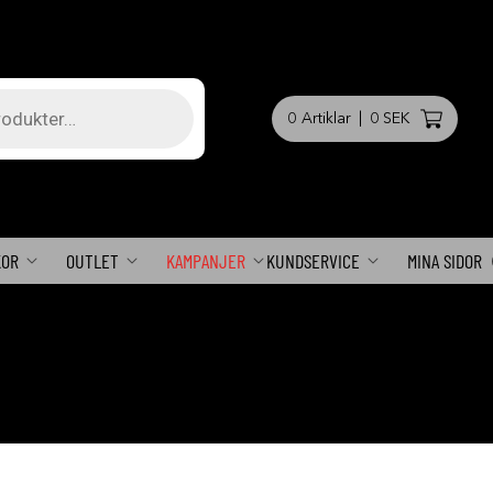
0
Artiklar
|
0 SEK
KOR
OUTLET
KAMPANJER
KUNDSERVICE
MINA SIDOR