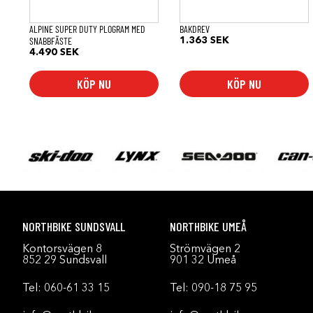
ALPINE SUPER DUTY PLOGRAM MED
BAKDREV
SNABBFÄSTE
1.363
SEK
4.490
SEK
KÖP NU
KÖP NU
NORTHBIKE SUNDSVALL
NORTHBIKE UMEÅ
Kontorsvägen 8
Strömvägen 2
852 29 Sundsvall
901 32 Umeå
Tel:
060-61 33 15
Tel:
090-18 75 95