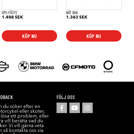
GPS-FÄSTE
NÄT BAK
1.488
SEK
1.363
SEK
KÖP NU
KÖP NU
EDBACK
FÖLJ OSS
 du söker efter en
orcykel eller skoter,
l lösa ett problem, eller
a vill berätta vad du
ker. Vi vill gärna veta
r så kontakta oss via