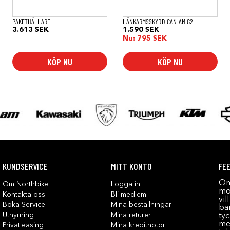
PAKETHÅLLARE
LÄNKARMSSKYDD CAN-AM G2
3.613
SEK
1.590
SEK
Nu:
795
SEK
KÖP NU
KÖP NU
KUNDSERVICE
MITT KONTO
FE
Om
Om Northbike
Logga in
mot
Kontakta oss
Bli medlem
vil
Boka Service
Mina beställningar
bar
Uthyrning
Mina returer
tyc
me
Privatleasing
Mina kreditnotor