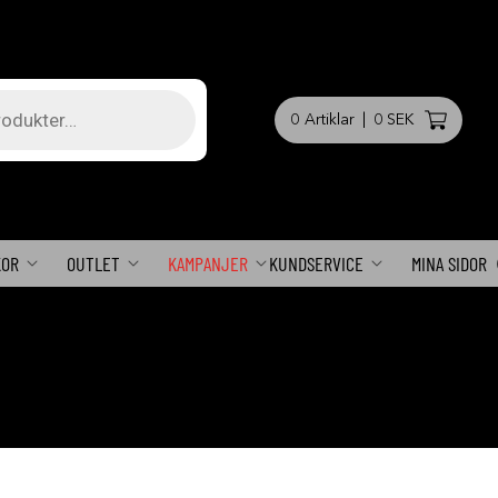
0
Artiklar
|
0 SEK
KOR
OUTLET
KAMPANJER
KUNDSERVICE
MINA SIDOR