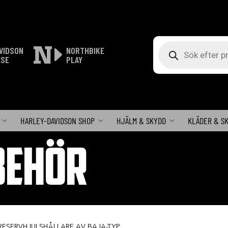
Produktsökning
VIDSON
NORTHBIKE
ISE
PLAY
HARLEY-DAVIDSON SHOP
HJÄLM & SKYDD
KLÄDER & S
BEHÖR
RESERVHJULSHÅLLARE AV BAJA-TYP