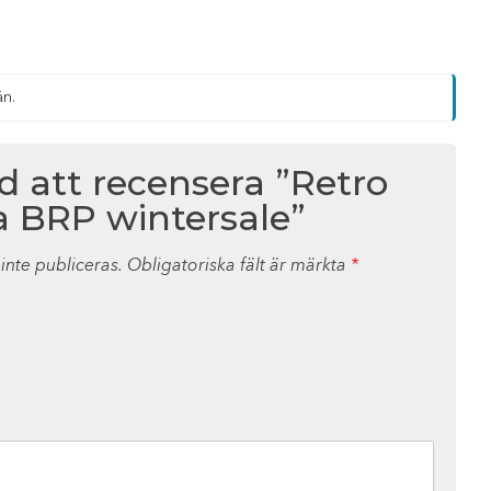
än.
ed att recensera ”Retro
 BRP wintersale”
nte publiceras.
Obligatoriska fält är märkta
*