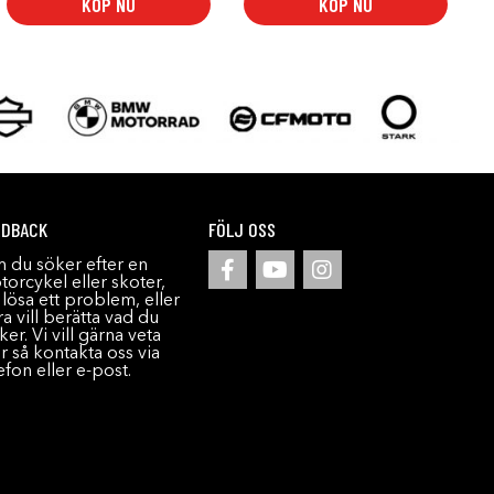
KÖP NU
KÖP NU
EDBACK
FÖLJ OSS
 du söker efter en
orcykel eller skoter,
l lösa ett problem, eller
a vill berätta vad du
ker. Vi vill gärna veta
r så kontakta oss via
efon eller e-post.