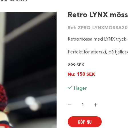
Retro LYNX möss
Ref:
ZPRO-LYNXMÖSSA20
Retromössa med LYNX tryck 
Perfekt för afterski, på fjället
299
SEK
Nu:
150
SEK
I lager
Retro
LYNX
mössa
BRP
wintersale
KÖP NU
mängd