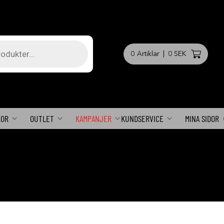
0
Artiklar
|
0 SEK
KOR
OUTLET
KAMPANJER
KUNDSERVICE
MINA SIDOR