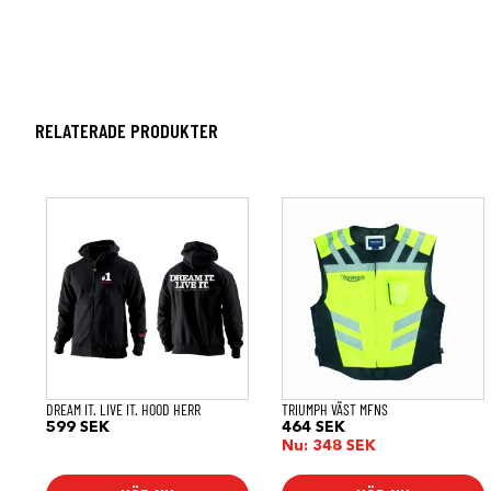
RELATERADE PRODUKTER
Den
Den
här
här
produkten
produkten
har
har
flera
flera
varianter.
varianter.
De
De
olika
olika
alternativen
alternativen
kan
kan
väljas
väljas
på
på
DREAM IT. LIVE IT. HOOD HERR
TRIUMPH VÄST MFNS
produktsidan
produktsidan
599
SEK
464
SEK
Nu:
348
SEK