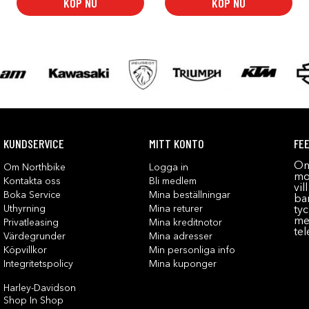
KÖP NU
KÖP NU
KUNDSERVICE
MITT KONTO
FE
Om
Om Northbike
Logga in
mot
Kontakta oss
Bli medlem
vil
Boka Service
Mina beställningar
bar
Uthyrning
Mina returer
tyc
me
Privatleasing
Mina kreditnotor
tel
Värdegrunder
Mina adresser
Köpvillkor
Min personliga info
Integritetspolicy
Mina kuponger
Harley-Davidson
Shop In Shop