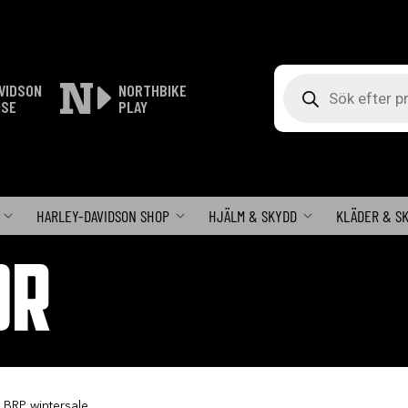
Produktsökning
VIDSON
NORTHBIKE
ISE
PLAY
HARLEY-DAVIDSON SHOP
HJÄLM & SKYDD
KLÄDER & S
OR
 BRP wintersale