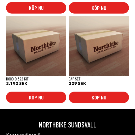
KÖP NU
KÖP NU
HOOD B-322 KIT
CAP SET
3.190
SEK
309
SEK
KÖP NU
KÖP NU
NORTHBIKE SUNDSVALL