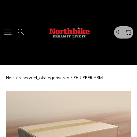
Skip
to
content
0
|
Hem
/
reservdel_okategoriserad
/ RH UPPER ARM