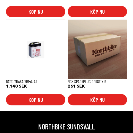
KÖP NU
KÖP NU
BATT. YUASA YB14A-A2
NGK SPARKPLUG DPR8EIX-9
1.140
SEK
261
SEK
KÖP NU
KÖP NU
NORTHBIKE SUNDSVALL