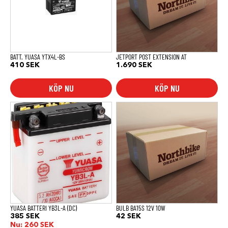
BATT. YUASA YTX4L-BS
JETPORT POST EXTENSION AT
410
SEK
1.690
SEK
KÖP NU
KÖP NU
YUASA BATTERI YB3L-A (DC)
BULB BA15S 12V 10W
385
SEK
42
SEK
Nu:
260
SEK