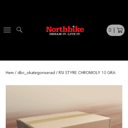
Skip
to
content
0
|
Hem
/
dbc_okategoriserad
/ RSI STYRE CHROMOLY 10 GRA