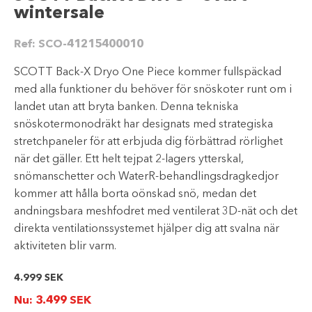
wintersale
Ref:
SCO-41215400010
SCOTT Back-X Dryo One Piece kommer fullspäckad
med alla funktioner du behöver för snöskoter runt om i
landet utan att bryta banken. Denna tekniska
snöskotermonodräkt har designats med strategiska
stretchpaneler för att erbjuda dig förbättrad rörlighet
när det gäller. Ett helt tejpat 2-lagers ytterskal,
snömanschetter och WaterR-behandlingsdragkedjor
kommer att hålla borta oönskad snö, medan det
andningsbara meshfodret med ventilerat 3D-nät och det
direkta ventilationssystemet hjälper dig att svalna när
aktiviteten blir varm.
4.999
SEK
Nu:
3.499
SEK