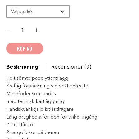
SCOTT
Back-
X
DRYO
-
KÖP NU
Svart
wintersale
mängd
Beskrivning
Recensioner (0)
Helt sömtejpade ytterplagg
Kraftig förstärkning vid vrist och säte
Meshfoder som andas
med termisk kartläggning
Handskvänliga blixtlåsdragare
Lång dragkedja för ben för enkel ingång
2 bröstfickor
2 cargofickor på benen