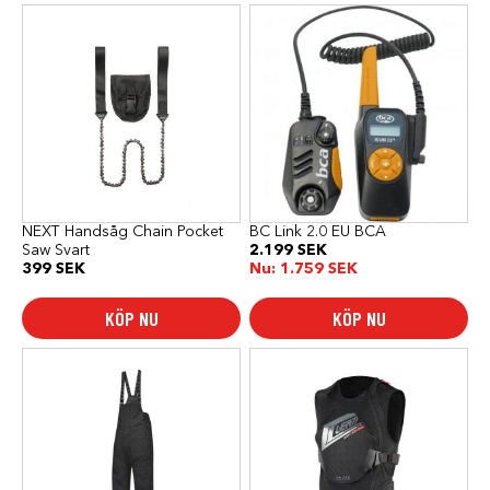
NEXT Handsåg Chain Pocket
BC Link 2.0 EU BCA
Saw Svart
2.199
SEK
399
SEK
Nu:
1.759
SEK
KÖP NU
KÖP NU
Den
Den
här
här
produkten
produkten
har
har
flera
flera
varianter.
varianter.
De
De
olika
olika