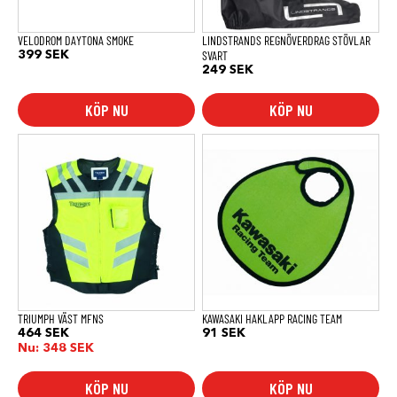
väljas
på
produktsidan
VELODROM DAYTONA SMOKE
LINDSTRANDS REGNÖVERDRAG STÖVLAR
SVART
399
SEK
249
SEK
KÖP NU
KÖP NU
Den
här
produkten
har
flera
varianter.
De
olika
alternativen
kan
väljas
på
produktsidan
TRIUMPH VÄST MFNS
KAWASAKI HAKLAPP RACING TEAM
464
SEK
91
SEK
Nu:
348
SEK
KÖP NU
KÖP NU