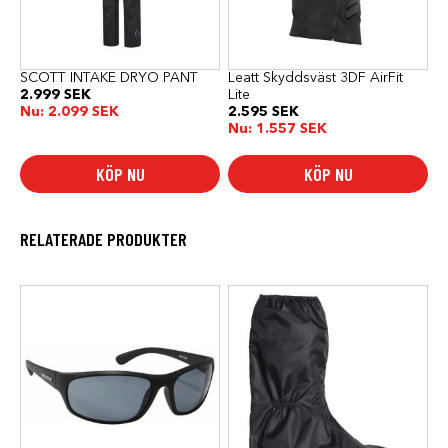
alternativen
alternativen
kan
kan
väljas
väljas
på
på
produktsidan
produktsidan
SCOTT INTAKE DRYO PANT
Leatt Skyddsväst 3DF AirFit
2.999
SEK
Lite
Nu:
2.099
SEK
2.595
SEK
Nu:
1.557
SEK
KÖP NU
KÖP NU
RELATERADE PRODUKTER
Den
här
produkten
har
flera
varianter.
De
olika
alternativen
kan