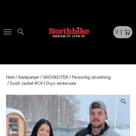
Skip
to
content
0
|
Hem
/
Kampanjer
/
SNÖSKOTER
/
Personlig utrustning
/ Scott Jacket RCX-I Dryo wintersale