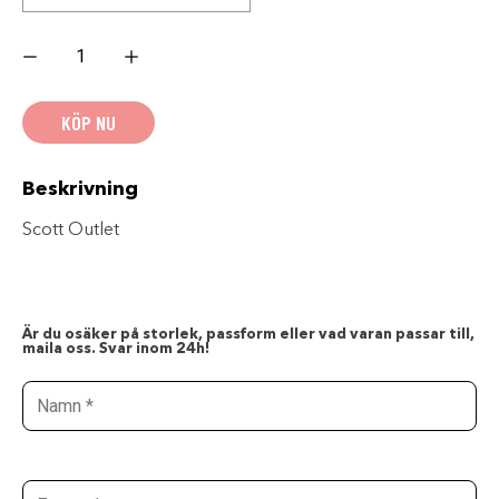
Scott
Jacket
RCX-
I
Dryo
KÖP NU
wintersale
mängd
Beskrivning
Scott Outlet
Är du osäker på storlek, passform eller vad varan passar till,
maila oss. Svar inom 24h!