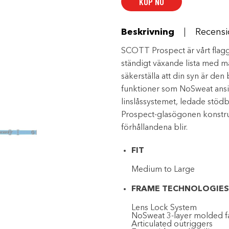
KÖP NU
Crome
mängd
Beskrivning
Recensi
SCOTT Prospect är vårt flag
ständigt växande lista med mä
säkerställa att din syn är de
funktioner som NoSweat ansik
linslåssystemet, ledade st
Prospect-glasögonen konstrue
förhållandena blir.
FIT
Medium to Large
FRAME TECHNOLOGIES
Lens Lock System
NoSweat 3-layer molded f
Articulated outriggers