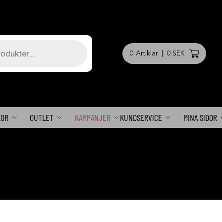
0
Artiklar
|
0 SEK
KOR
OUTLET
KAMPANJER
KUNDSERVICE
MINA SIDOR