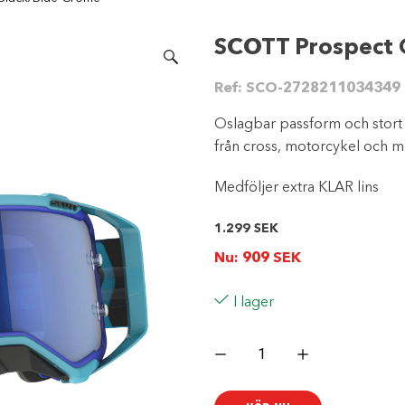
SCOTT Prospect 
Ref:
SCO-2728211034349
Oslagbar passform och stort 
från cross, motorcykel och 
Medföljer extra KLAR lins
1.299
SEK
Nu:
909
SEK
I lager
SCOTT
Prospect
Goggles
-
Blue/Black/Blue