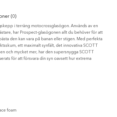
oner (0)
gskepp i terräng motocrossglasögon. Används av en
stare, har Prospect-glasögonen allt du behöver för att
n bästa den kan vara på banan eller stigen. Med perfekta
tsskum, ett maximalt synfält, det innovativa SCOTT
ödben och mycket mer, har den supersnygga SCOTT
rats för att försvara din syn oavsett hur extrema
ace foam