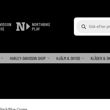
Produktsökning
VIDSON
NORTHBIKE
ISE
PLAY
HARLEY-DAVIDSON SHOP
HJÄLM & SKYDD
KLÄDER & S
Black/Blue Crome