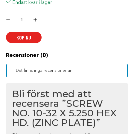
Endast kvar i lager
SCREW
NO.
10-
32
X
KÖP NU
5.250
HEX
HD.
(ZINC
PLATE)
Recensioner (0)
mängd
Det finns inga recensioner än.
Bli först med att
recensera ”SCREW
NO. 10-32 X 5.250 HEX
HD. (ZINC PLATE)”