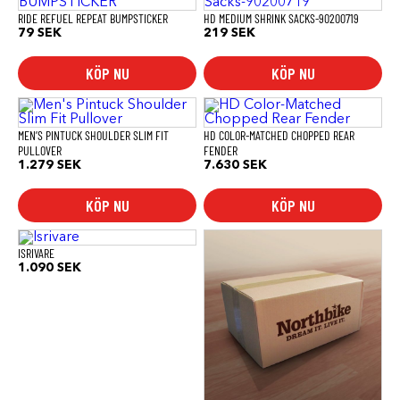
RIDE REFUEL REPEAT BUMPSTICKER
HD MEDIUM SHRINK SACKS-90200719
79
SEK
219
SEK
KÖP NU
KÖP NU
Den
här
produkten
MEN’S PINTUCK SHOULDER SLIM FIT
HD COLOR-MATCHED CHOPPED REAR
har
PULLOVER
FENDER
flera
1.279
SEK
7.630
SEK
varianter.
De
KÖP NU
KÖP NU
olika
alternativen
kan
väljas
ISRIVARE
på
1.090
SEK
produktsidan