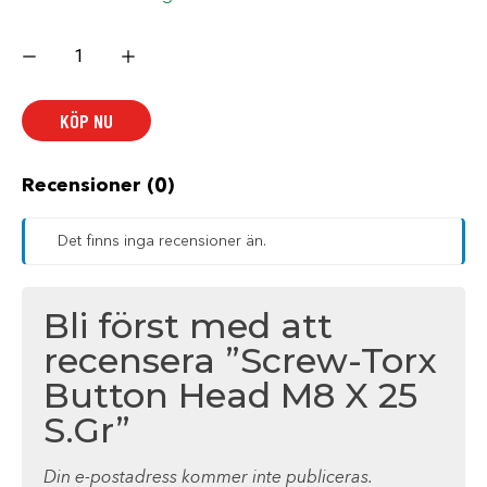
Screw-
Torx
Button
Head
M8
KÖP NU
X
25
S.Gr
mängd
Recensioner (0)
Det finns inga recensioner än.
Bli först med att
recensera ”Screw-Torx
Button Head M8 X 25
S.Gr”
Din e-postadress kommer inte publiceras.