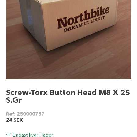
Screw-Torx Button Head M8 X 25
S.Gr
Ref:
250000757
24
SEK
Endast kvar i lager