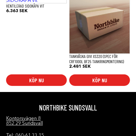
VENTILERAD SIDOKÅPA VIT
6.363
SEK
TANKVÄSKA GIVI XS320 (SPEC FÖR
CRF1000L BF25 TANKRINGMONTERING)
2.481
SEK
KÖP NU
KÖP NU
NORTHBIKE SUNDSVALL
Kontorsvägen 8
852 29 Sundsvall
Tel: 060-61 33 15