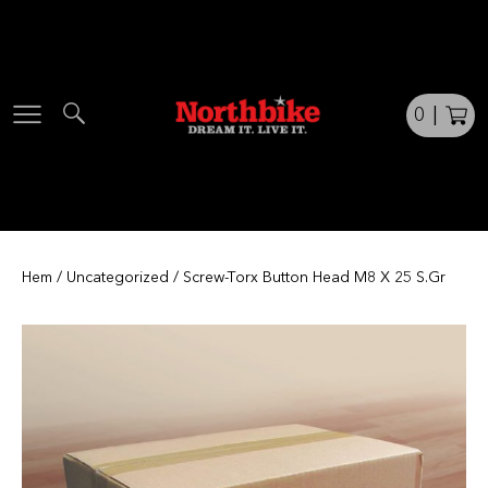
Skip
to
content
0
|
Hem
/
Uncategorized
/ Screw-Torx Button Head M8 X 25 S.Gr