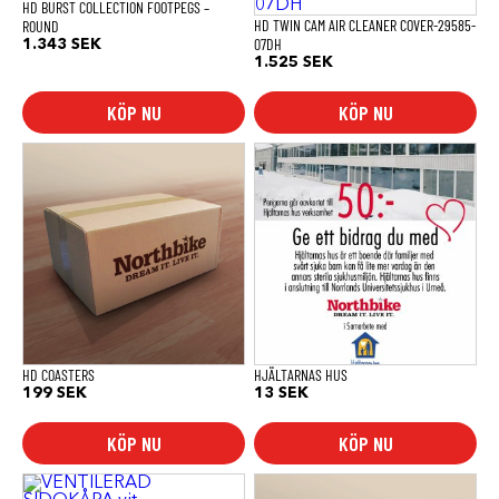
HD BURST COLLECTION FOOTPEGS –
HD TWIN CAM AIR CLEANER COVER-29585-
ROUND
07DH
1.343
SEK
1.525
SEK
KÖP NU
KÖP NU
Den
här
produkten
har
flera
varianter.
De
olika
alternativen
kan
väljas
på
produktsidan
HD COASTERS
HJÄLTARNAS HUS
199
SEK
13
SEK
KÖP NU
KÖP NU