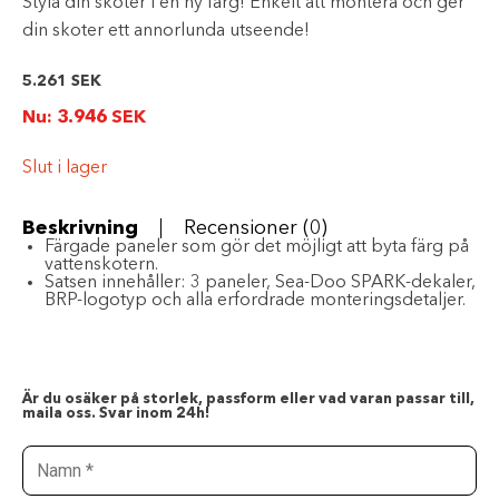
Styla din skoter i en ny färg! Enkelt att montera och ger
din skoter ett annorlunda utseende!
5.261
SEK
Nu:
3.946
SEK
Slut i lager
Beskrivning
Recensioner (0)
Färgade paneler som gör det möjligt att byta färg på
vattenskotern.
Satsen innehåller: 3 paneler, Sea-Doo SPARK-dekaler,
BRP-logotyp och alla erfordrade monteringsdetaljer.
Är du osäker på storlek, passform eller vad varan passar till,
maila oss. Svar inom 24h!