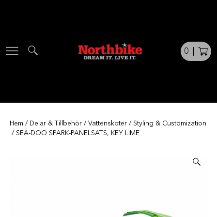
Skip
to
content
0
|
Hem
/
Delar & Tillbehör
/
Vattenskoter
/
Styling & Customization
/ SEA-DOO SPARK-PANELSATS, KEY LIME