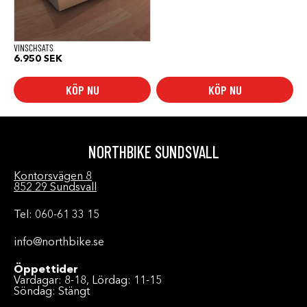
kan
väljas
på
produktsidan
VINSCHSATS
6.950
SEK
KÖP NU
KÖP NU
NORTHBIKE SUNDSVALL
Kontorsvägen 8
852 29 Sundsvall
Tel: 060-61 33 15
info@northbike.se
Öppettider
Vardagar: 8-18, Lördag: 11-15
Söndag: Stängt