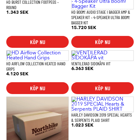
HD BURST COLLECTION FOOTPEGS –
ROUND
HD BOOM! AUDIO STAGE I BAGGER AMP &
1.343
SEK
SPEAKER KIT – 4-SPEAKER ULTRA BOOM!
BAGGER KIT
15.720
SEK
KÖP NU
KÖP NU
HD AIRFLOW COLLECTION HEATED HAND
VENTILERAD SIDOKÅPA VIT
GRIPS
6.363
SEK
4.120
SEK
KÖP NU
KÖP NU
Den
här
produkten
har
HARLEY DAVIDSON 2019 SPECIAL HEARTS
flera
& SERPENTS PLAID SHIRT
varianter.
1.023
SEK
De
olika
alternativen