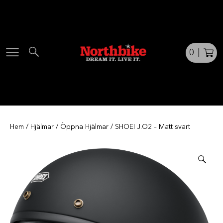
Skip
to
content
0
|
Hem
/
Hjälmar
/
Öppna Hjälmar
/ SHOEI J.O2 – Matt svart