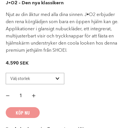
J•O2 – Den nya klassikern
Njut av din åktur med alla dina sinnen. J•O2 erbjuder
den rena körglädjen som bara en öppen hjälm kan ge.
Applikationer i glansigt nubuckläder, ett integrerat,
multijusterbart visir och tryckknappar för att fästa en
hjälmskärm understryker den coola looken hos denna
premium jethjälm från SHOEI.
4.590
SEK
SHOEI
J.O2
-
Matt
svart
KÖP NU
mängd