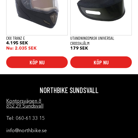
varianter.
De
olika
alternativen
kan
väljas
på
produktsidan
CKX TRANZ E
UTANDNINGSMASK UNIVERSAL
CROSSHJÄLM
4.195
SEK
Nu:
2.035
SEK
179
SEK
KÖP NU
KÖP NU
NORTHBIKE SUNDSVALL
Kontorsvägen 8
852 29 Sundsvall
Tel: 060-61 33 15
info@northbike.se