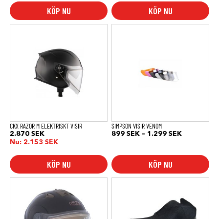
KÖP NU
KÖP NU
Den
Den
här
här
produkten
produkten
har
har
flera
flera
varianter.
varianter.
De
De
olika
olika
alternativen
alternativen
kan
kan
väljas
väljas
på
på
produktsidan
produktsidan
CKX RAZOR M ELEKTRISKT VISIR
SIMPSON VISIR VENOM
Prisinterval
2.870
SEK
899
SEK
–
1.299
SEK
899 SEK
Nu:
2.153
SEK
till
1.299 SEK
KÖP NU
KÖP NU
Den
här
produkten
har
flera