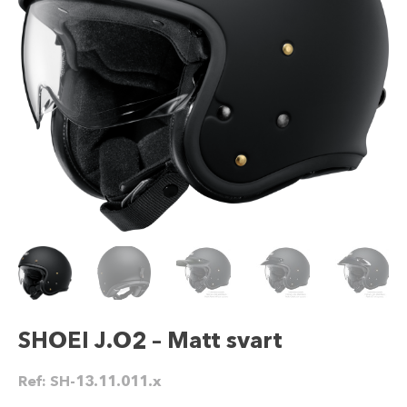
SHOEI J.O2 – Matt svart
Ref:
SH-13.11.011.x