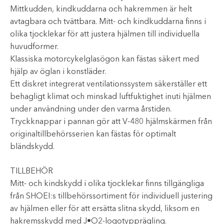
Mittkudden, kindkuddarna och hakremmen är helt
avtagbara och tvättbara. Mitt- och kindkuddarna finns i
olika tjocklekar för att justera hjälmen till individuella
huvudformer.
Klassiska motorcykelglasögon kan fästas säkert med
hjälp av öglan i konstläder.
Ett diskret integrerat ventilationssystem säkerställer ett
behagligt klimat och minskad luftfuktighet inuti hjälmen
under användning under den varma årstiden.
Tryckknappar i pannan gör att V-480 hjälmskärmen från
originaltillbehörsserien kan fästas för optimalt
bländskydd.
TILLBEHÖR
Mitt- och kindskydd i olika tjocklekar finns tillgängliga
från SHOEI:s tillbehörssortiment för individuell justering
av hjälmen eller för att ersätta slitna skydd, liksom en
hakremsskydd med J•O2-logotypprägling.