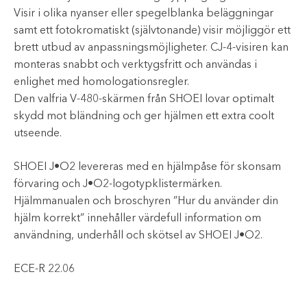
Visir i olika nyanser eller spegelblanka beläggningar
samt ett fotokromatiskt (självtonande) visir möjliggör ett
brett utbud av anpassningsmöjligheter. CJ-4-visiren kan
monteras snabbt och verktygsfritt och användas i
enlighet med homologationsregler.
Den valfria V-480-skärmen från SHOEI lovar optimalt
skydd mot bländning och ger hjälmen ett extra coolt
utseende.
SHOEI J•O2 levereras med en hjälmpåse för skonsam
förvaring och J•O2-logotypklistermärken.
Hjälmmanualen och broschyren ”Hur du använder din
hjälm korrekt” innehåller värdefull information om
användning, underhåll och skötsel av SHOEI J•O2.
ECE-R 22.06