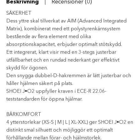
Beskrivning
Recensioner (0)
SÄKERHET
Dess yttre skal tillverkat av AIM (Advanced Integrated
Matrix), kombinerat med ett polystyrenkärnsystem
bestående av flera element med olika
absorptionskapacitet, erbjuder optimalt stötskydd.
Ett integrerat, klart visir med en 3-stegs justerbar
utfällbarhet och en rundad nederkant ger effektivt
skydd för ögonen.
Den snygga dubbel-D-hakremmen är lätt justerbar och
håller hjälmen säkert på plats.
SHOEI J•O2 uppfyller kraven i ECE-R 22.06-
teststandarden för öppna hjälmar.
BÄRKOMFORT
4 ytterstorlekar (XS-S | M | L | XL-XXL) ger SHOEI J•O2 en
distinkt smal silhuett och möjliggör ett optimalt
förhållande mellan förar- och hjälmstorlek.