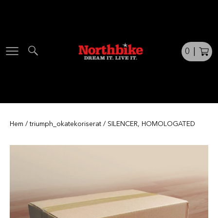
Skip
to
content
0
|
Hem
/
triumph_okatekoriserat
/ SILENCER, HOMOLOGATED