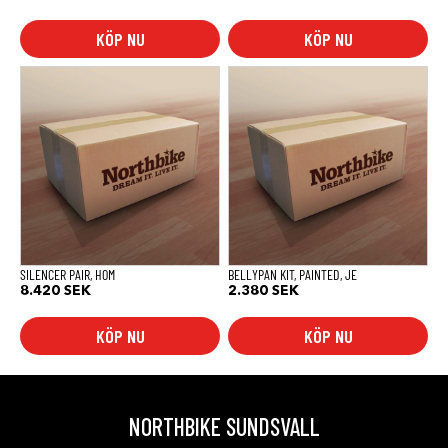
KÖP NU
KÖP NU
SILENCER PAIR, HOM
BELLYPAN KIT, PAINTED, JE
8.420
SEK
2.380
SEK
KÖP NU
KÖP NU
NORTHBIKE SUNDSVALL