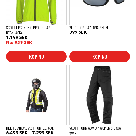
olika
alternativen
kan
väljas
på
produktsidan
SCOTT ERGONOMIC PRO DP DAM
VELODROM DAYTONA SMOKE
REGNJACKA
399
SEK
1.199
SEK
Nu:
959
SEK
KÖP NU
KÖP NU
Den
Den
här
här
produkten
produkten
har
har
flera
flera
varianter.
varianter.
De
De
olika
olika
alternativen
alternativen
kan
kan
väljas
väljas
på
på
produktsidan
produktsidan
HELITE AIRBAGVÄST TURTLE, GUL
SCOTT TURN ADV DP WOMEN’S BYXA,
Prisintervall:
SVART
6.499
SEK
–
7.299
SEK