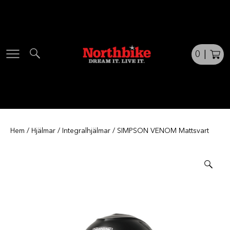
Skip
to
content
0
|
Hem
/
Hjälmar
/
Integralhjälmar
/ SIMPSON VENOM Mattsvart