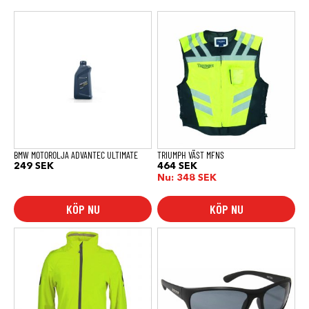
Den
här
produkten
har
flera
varianter.
De
olika
alternativen
kan
väljas
på
produktsidan
BMW MOTOROLJA ADVANTEC ULTIMATE
TRIUMPH VÄST MFNS
249
SEK
464
SEK
Nu:
348
SEK
KÖP NU
KÖP NU
Den
här
produkten
har
flera
varianter.
De