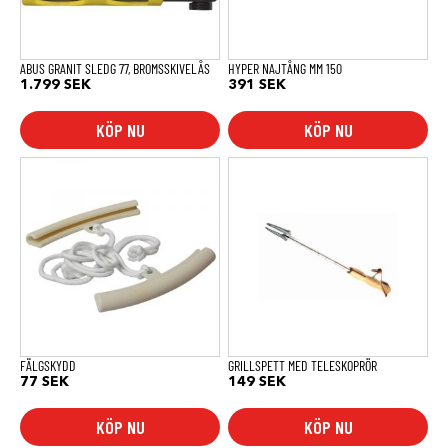
ABUS GRANIT SLEDG 77, BROMSSKIVELÅS
HYPER NAJTÅNG MM 150
1.799
SEK
391
SEK
KÖP NU
KÖP NU
FÄLGSKYDD
GRILLSPETT MED TELESKOPRÖR
77
SEK
149
SEK
KÖP NU
KÖP NU