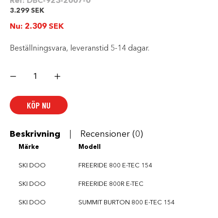
Ref:
DBC-923-2007-0
3.299
SEK
Nu:
2.309
SEK
Beställningsvara, leveranstid 5-14 dagar.
Skinz
bak
båge
svart
2008-
KÖP NU
Ski
Doo
Rev
XP
/
Beskrivning
Recensioner (0)
XM
154"
Märke
Modell
Rasmussen
Edition
mängd
SKI DOO
FREERIDE 800 E-TEC 154
SKI DOO
FREERIDE 800R E-TEC
SKI DOO
SUMMIT BURTON 800 E-TEC 154