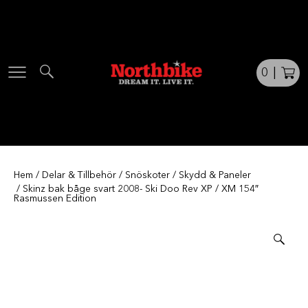
Skip
to
content
0
|
Hem
/
Delar & Tillbehör
/
Snöskoter
/
Skydd & Paneler
/ Skinz bak båge svart 2008- Ski Doo Rev XP / XM 154″
Rasmussen Edition