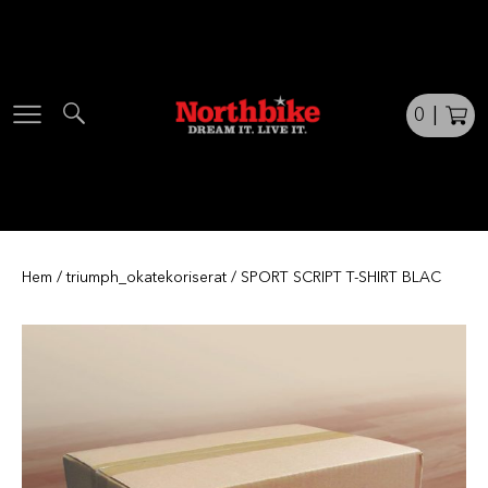
Skip
to
content
0
|
Hem
/
triumph_okatekoriserat
/ SPORT SCRIPT T-SHIRT BLAC