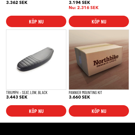
3.362
SEK
3.194
SEK
Nu:
2.316
SEK
KÖP NU
KÖP NU
TRIUMPH – SEAT, LOW, BLACK
PANNIER MOUNTING KIT
3.443
SEK
3.660
SEK
KÖP NU
KÖP NU