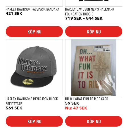
på
produktsidan
HARLEY DAVIDSON FACEMASK BANDANA
HARLEY DAVIDSON MEN’S HALLMARK
FOUNDATION HOODIE
421
SEK
Prisintervall:
719
SEK
–
844
SEK
719 SEK
till
KÖP NU
KÖP NU
844 SEK
HARLEY DAVIDSONS MEN’S IRON BLOCK
HD OH WHAT FUN TO RIDE CARD
59FIFTYCAP
59
SEK
561
SEK
Nu:
47
SEK
KÖP NU
KÖP NU