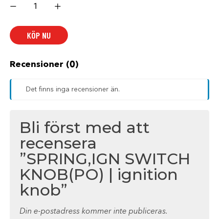
SWITCH
KNOB(PO)
|
ignition
KÖP NU
knob
mängd
Recensioner (0)
Det finns inga recensioner än.
Bli först med att
recensera
”SPRING,IGN SWITCH
KNOB(PO) | ignition
knob”
Din e-postadress kommer inte publiceras.