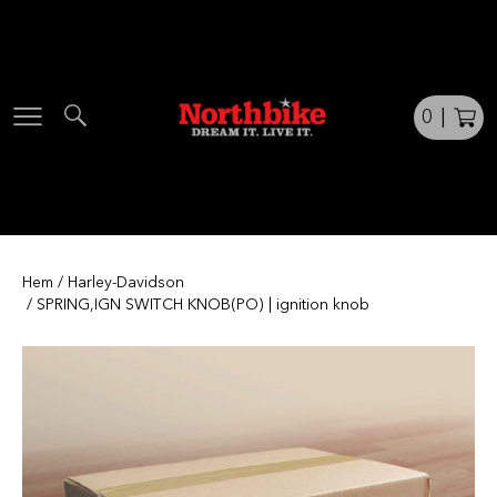
Skip
to
content
0
|
Hem
/
Harley-Davidson
/ SPRING,IGN SWITCH KNOB(PO) | ignition knob