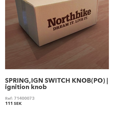
SPRING,IGN SWITCH KNOB(PO) |
ignition knob
Ref:
71400073
111
SEK
SPRING,IGN