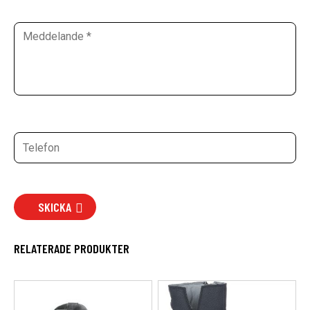
SKICKA
RELATERADE PRODUKTER
Den
Den
här
här
produkten
produkten