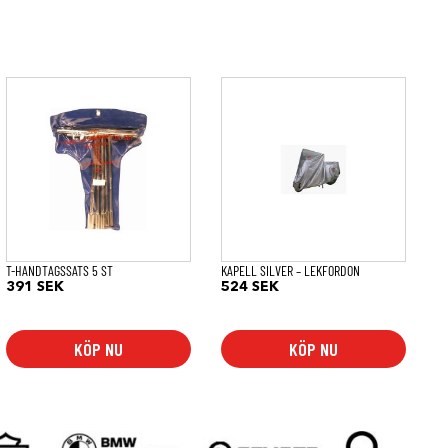
T-HANDTAGSSATS 5 ST
KAPELL SILVER – LEKFORDON
391
SEK
524
SEK
KÖP NU
KÖP NU