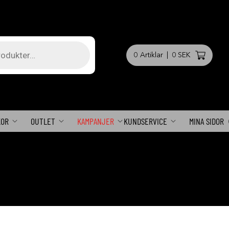
0
Artiklar
|
0 SEK
KOR
OUTLET
KAMPANJER
KUNDSERVICE
MINA SIDOR