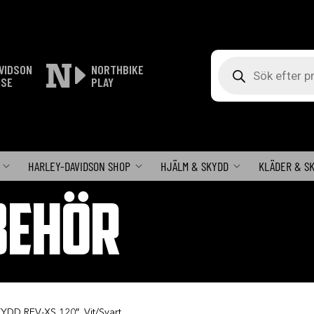
Produktsökning
VIDSON
NORTHBIKE
ISE
PLAY
HARLEY-DAVIDSON SHOP
HJÄLM & SKYDD
KLÄDER & S
BEHÖR
DD REV-XS 120″. Vit/Svart