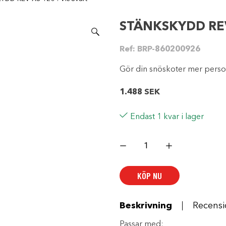
STÄNKSKYDD REV-
Ref:
BRP-860200926
Gör din snöskoter mer person
1.488
SEK
Endast 1 kvar i lager
STÄNKSKYDD
REV-
XS
120".
Vit/Svart
KÖP NU
mängd
Beskrivning
Recensi
Passar med: