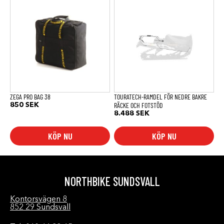
ZEGA PRO BAG 38
TOURATECH-RAMDEL FÖR NEDRE BAKRE
RÄCKE OCH FOTSTÖD
850
SEK
8.488
SEK
KÖP NU
KÖP NU
NORTHBIKE SUNDSVALL
Kontorsvägen 8
852 29 Sundsvall