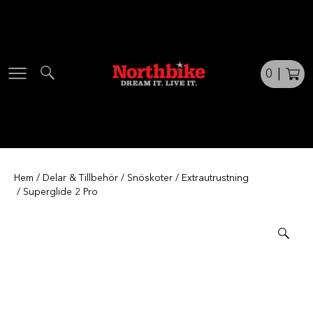
Skip
to
content
0
|
Hem
/
Delar & Tillbehör
/
Snöskoter
/
Extrautrustning
/ Superglide 2 Pro