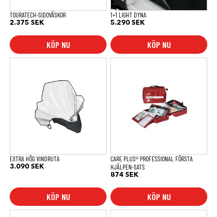
TOURATECH-SIDOVÄSKOR
1+1 LIGHT DYNA
2.375
SEK
5.290
SEK
KÖP NU
KÖP NU
EXTRA HÖG VINDRUTA
CARE PLUS® PROFESSIONAL FÖRSTA
HJÄLPEN-SATS
3.090
SEK
874
SEK
KÖP NU
KÖP NU