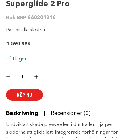
Superglide 2 Pro
Ref:
BRP-860201216
Passar alla skotrar.
1.590
SEK
I lager
Superglide
2
Pro
mängd
KÖP NU
Beskrivning
Recensioner (0)
Undvik att skada plywooden i din trailer. Hjälper
skidorna att glida lätt. Integrerade förhöjningar för