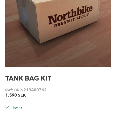
TANK BAG KIT
Ref:
BRP-219400762
1.590
SEK
I lager