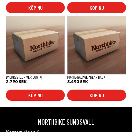
KÖP NU
KÖP NU
BACKREST_DRIVER LOW KIT
PORTE-BAGAGE *REAR RACK
2.790
SEK
3.490
SEK
KÖP NU
KÖP NU
NORTHBIKE SUNDSVALL