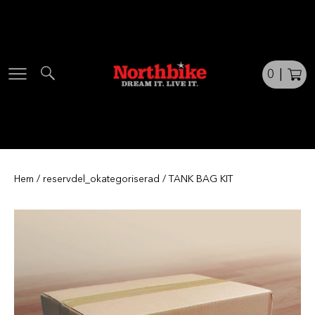
Skip
to
content
0
|
Hem
/
reservdel_okategoriserad
/ TANK BAG KIT