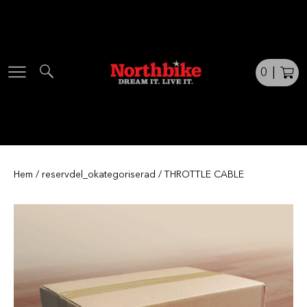
Skip
to
content
0
|
Hem
/
reservdel_okategoriserad
/ THROTTLE CABLE