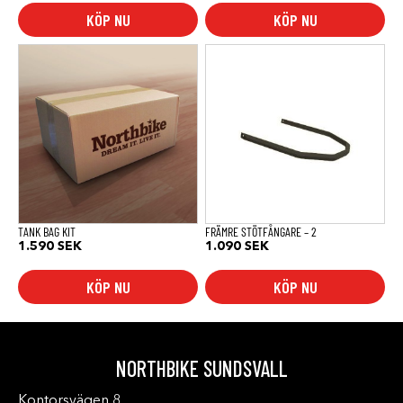
KÖP NU
KÖP NU
TANK BAG KIT
FRÄMRE STÖTFÅNGARE – 2
1.590
SEK
1.090
SEK
KÖP NU
KÖP NU
NORTHBIKE SUNDSVALL
Kontorsvägen 8