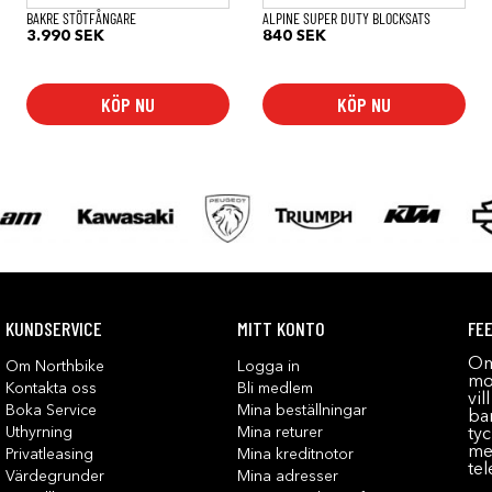
BAKRE STÖTFÅNGARE
ALPINE SUPER DUTY BLOCKSATS
3.990
SEK
840
SEK
KÖP NU
KÖP NU
KUNDSERVICE
MITT KONTO
FE
Om
Om Northbike
Logga in
mot
Kontakta oss
Bli medlem
vil
Boka Service
Mina beställningar
bar
Uthyrning
Mina returer
tyc
me
Privatleasing
Mina kreditnotor
tel
Värdegrunder
Mina adresser