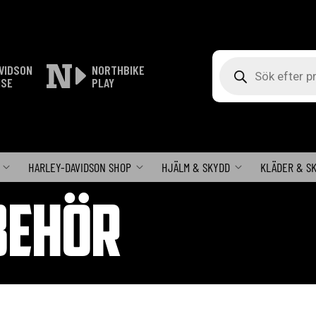
Produktsökning
VIDSON
NORTHBIKE
ISE
PLAY
HARLEY-DAVIDSON SHOP
HJÄLM & SKYDD
KLÄDER & S
BEHÖR