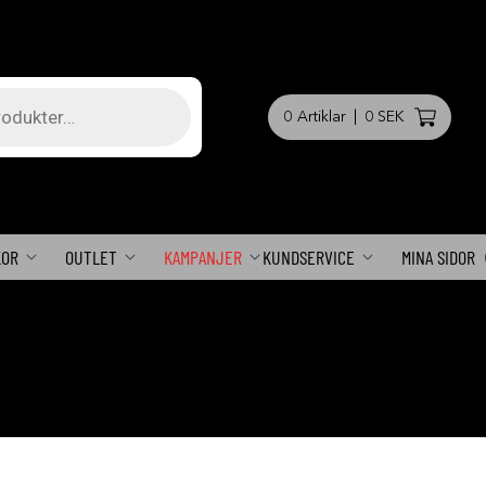
0
Artiklar
|
0 SEK
KOR
OUTLET
KAMPANJER
KUNDSERVICE
MINA SIDOR