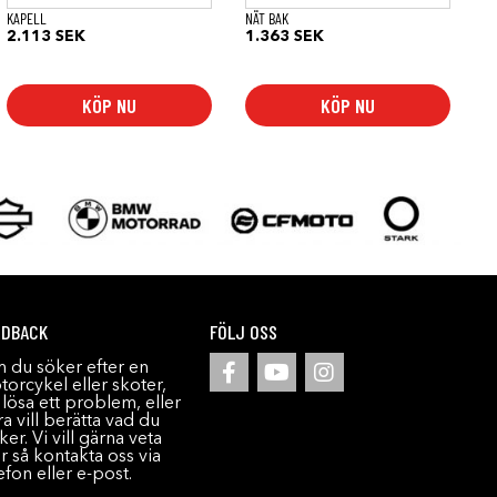
KAPELL
NÄT BAK
2.113
SEK
1.363
SEK
KÖP NU
KÖP NU
EDBACK
FÖLJ OSS
 du söker efter en
orcykel eller skoter,
l lösa ett problem, eller
a vill berätta vad du
ker. Vi vill gärna veta
r så kontakta oss via
efon eller e-post.