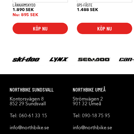
LÄNKARMSKYDD
GPS-FÄSTE
1.890
SEK
1.488
SEK
Nu:
895
SEK
KÖP NU
KÖP NU
NORTHBIKE SUNDSVALL
NORTHBIKE UMEÅ
Kontorsvägen 8
Strömvägen 2
852 29 Sundsvall
901 32 Umeå
Tel:
060-61 33 15
Tel:
090-18 75 95
info@northbike.se
info@northbike.se