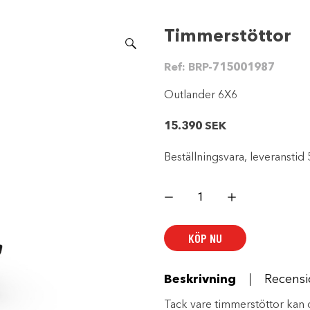
Timmerstöttor
Ref:
BRP-715001987
Outlander 6X6
15.390
SEK
Beställningsvara, leveranstid 
Timmerstöttor
mängd
KÖP NU
Beskrivning
Recensi
Tack vare timmerstöttor kan d