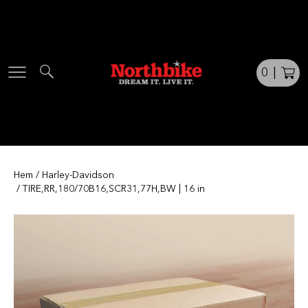
Skip
to
content
0
|
Hem
/
Harley-Davidson
/ TIRE,RR,180/70B16,SCR31,77H,BW | 16 in