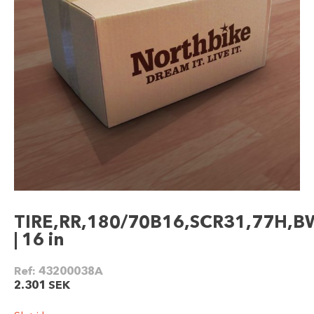
TIRE,RR,180/70B16,SCR31,77H,B
| 16 in
Ref:
43200038A
2.301
SEK