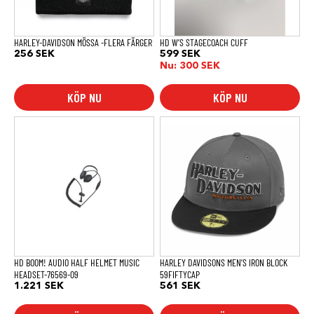
kan
väljas
på
produktsidan
HARLEY-DAVIDSON MÖSSA -FLERA FÄRGER
HD W’S STAGECOACH CUFF
256
SEK
599
SEK
Nu:
300
SEK
KÖP NU
KÖP NU
HD BOOM! AUDIO HALF HELMET MUSIC
HARLEY DAVIDSONS MEN’S IRON BLOCK
HEADSET-76569-09
59FIFTYCAP
1.221
SEK
561
SEK