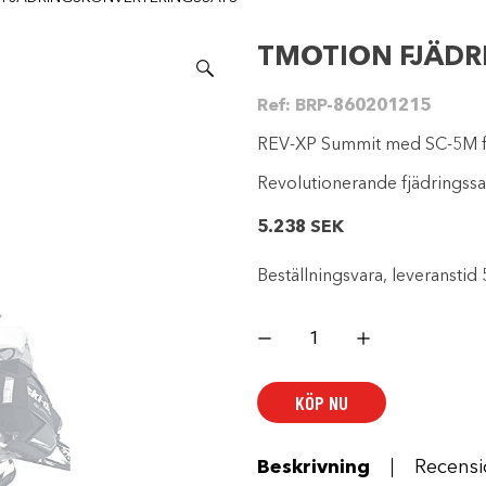
TMOTION FJÄDR
Ref:
BRP-860201215
REV-XP Summit med SC-5M f
Revolutionerande fjädringssat
5.238
SEK
Beställningsvara, leveranstid 
TMOTION
FJÄDRINGSKONVERTERINGSSATS
mängd
KÖP NU
Beskrivning
Recensi