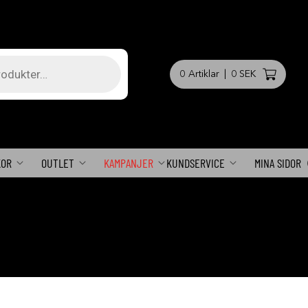
0
Artiklar
|
0 SEK
KOR
OUTLET
KAMPANJER
KUNDSERVICE
MINA SIDOR