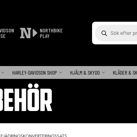
Produktsökning
VIDSON
NORTHBIKE
ISE
PLAY
HARLEY-DAVIDSON SHOP
HJÄLM & SKYDD
KLÄDER & S
BEHÖR
 FJÄDRINGSKONVERTERINGSSATS