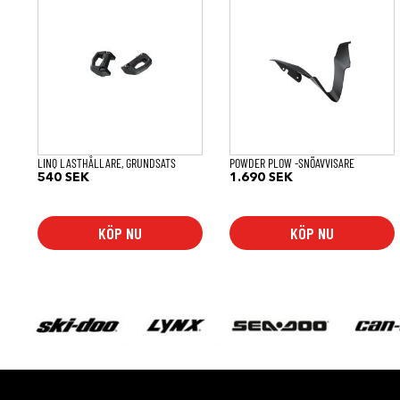
LINQ LASTHÅLLARE, GRUNDSATS
POWDER PLOW -SNÖAVVISARE
540
SEK
1.690
SEK
KÖP NU
KÖP NU