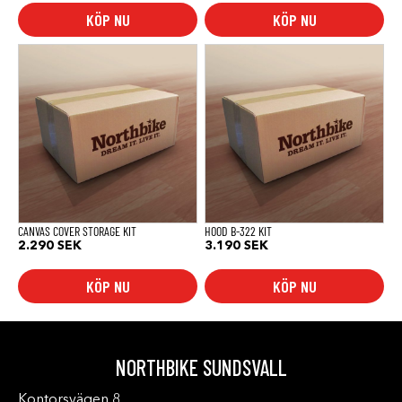
KÖP NU
KÖP NU
CANVAS COVER STORAGE KIT
HOOD B-322 KIT
2.290
SEK
3.190
SEK
KÖP NU
KÖP NU
NORTHBIKE SUNDSVALL
Kontorsvägen 8