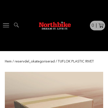
Skip
to
content
0
|
Hem
/
reservdel_okategoriserad
/ TUFLOK PLASTIC RIVET